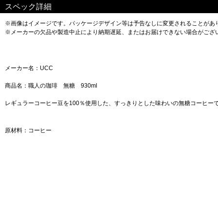
スペック詳細
※画像はイメージです。パッケージデザイン等は予告なしに変更されることがあ
※メーカーの欠品や製造中止により納期遅延、またはお届けできない場合がござ
メーカー名：UCC
商品名：職人の珈琲 無糖 930ml
レギュラーコーヒー豆を100％使用した、すっきりとした味わいの無糖コーヒー
原材料：コーヒー