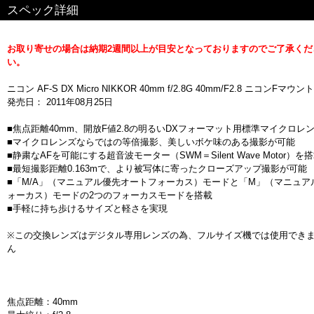
スペック詳細
お取り寄せの場合は納期2週間以上が目安となっておりますのでご了承くだ
い。
ニコン AF-S DX Micro NIKKOR 40mm f/2.8G 40mm/F2.8 ニコンFマウント
発売日： 2011年08月25日
■焦点距離40mm、開放F値2.8の明るいDXフォーマット用標準マイクロレ
■マイクロレンズならではの等倍撮影、美しいボケ味のある撮影が可能
■静粛なAFを可能にする超音波モーター（SWM＝Silent Wave Motor）を
■最短撮影距離0.163mで、より被写体に寄ったクローズアップ撮影が可能
■「M/A」（マニュアル優先オートフォーカス）モードと「M」（マニュア
ォーカス）モードの2つのフォーカスモードを搭載
■手軽に持ち歩けるサイズと軽さを実現
※この交換レンズはデジタル専用レンズの為、フルサイズ機では使用でき
ん
焦点距離：40mm