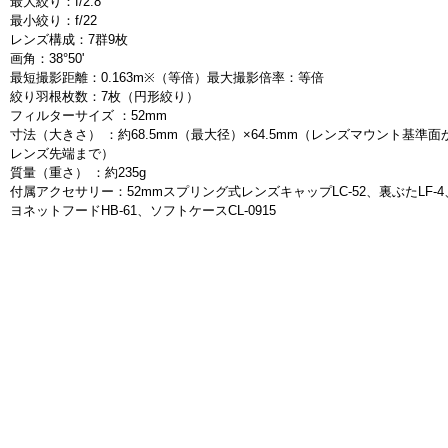
最大絞り：f/2.8
最小絞り：f/22
レンズ構成：7群9枚
画角：38°50'
最短撮影距離：0.163m※（等倍）最大撮影倍率：等倍
絞り羽根枚数：7枚（円形絞り）
フィルターサイズ ：52mm
寸法（大きさ） ：約68.5mm（最大径）×64.5mm（レンズマウント基準面
レンズ先端まで）
質量（重さ） ：約235g
付属アクセサリー：52mmスプリング式レンズキャップLC-52、裏ぶたLF-4
ヨネットフードHB-61、ソフトケースCL-0915