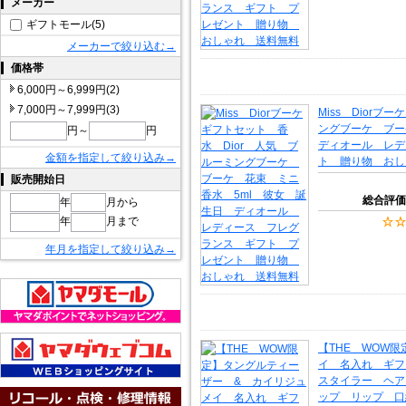
メーカー
ギフトモール(5)
メーカーで絞り込む→
価格帯
6,000円～6,999円(2)
7,000円～7,999円(3)
Miss Dior
ングブーケ ブー
円～
円
ディオール レデ
金額を指定して絞り込み→
ト 贈り物 おし
販売開始日
総合評価
年
月から
年
月まで
年月を指定して絞り込み→
【THE WOW
イ 名入れ ギフト
スタイラー ヘアブ
ップ リップ 口