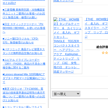
せとお詫び
■三菱電機 業務用空調・冷熱機器室
外ユニットご愛用のお客様へのお詫
びと無償点検・修理のお願い
【THE WOW
イ 名入れ ギフト
■日立 スティッククリーナー「PV-
スタイラー ヘアブ
BEH900 / BEH800」お使いのお客様
へ
ップ リップ 口
ジ
■ソニー製CDラジカセ「CFD-
S70」無償修理のお知らせ
総合評価
■パナソニック 液晶テレビ据置きス
タンドの無料部品交換のお知らせ
■ユピテル ドライブレコーダー
「DRY－FH200」商品の不具合と機
種交換に関するご案内
■Lenovo ideapad Miix 320同梱ACア
ダプター PSEマーク記載漏れについ
て
■東芝 CDラジオ「TY-CWX90」電
波法の技術基準適合証明等の表示不
備についてご愛用のお客様へのお詫
びとお知らせ
■ニコン デジタル一眼レフカメラ