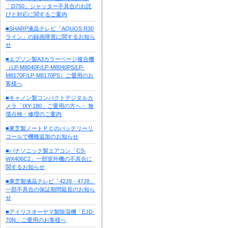
「D750」シャッター不具合のお詫
びと対応に関するご案内
■SHARP液晶テレビ「AQUOS R30
ライン」の録画障害に関するお知ら
せ
■エプソン製A3カラーページ複合機
（LP-M8040F/LP-M8040PS/LP-
M8170F/LP-M8170PS）ご愛用のお
客様へ
■キャノン製コンパクトデジタルカ
メラ「IXY-180」ご愛用の方へ・ 無
償点検・修理のご案内
■東芝製ノートＰＣのバッテリーリ
コールで機種追加のお知らせ
■パナソニック製エアコン「CS-
WX406C2」一部室外機の不具合に
関するお知らせ
■東芝製液晶テレビ「42J8・47J8」
一部不具合の保証期間延長のお知ら
せ
■アイリスオーヤマ製除湿機「EJD-
70N」ご愛用のお客様へ