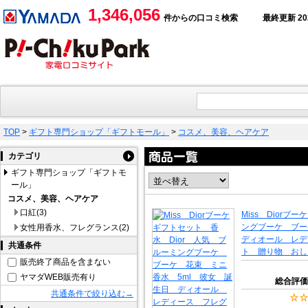
1,346,056
件からの口コミ検索
最終更新 2026
TOP
>
ギフト専門ショップ「ギフトモール」
>
コスメ、美容、ヘアケア
カテゴリ
ギフト専門ショップ「ギフトモ
ール」
コスメ、美容、ヘアケア
口紅(3)
Miss Dior
ングブーケ ブー
女性用香水、フレグランス(2)
ディオール レデ
共通条件
ト 贈り物 おし
販売終了商品を含まない
ヤマダWEB販売有り
総合評価
共通条件で絞り込む→