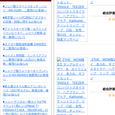
ジ
■ソニー製スマートウオッチ・バン
ド「WA-01A/B」ご愛用のお客様へ
総合評価
■東芝製ノートPC用ACアダプター
の交換・回収に関するお知らせ
■アイリスオーヤマ製「セラミック
ファンヒーター」シリーズ無償 点
検・修理について
■タイガー製除湿乾燥機【AHE型】
をご愛用のお客様へ
■コイズミ照明製 インテリアファ
【THE WOW
ンご愛用の皆様へお詫びと無償点
検・修理のお知らせ
イ 名入れ ギフト
スタイラー ヘアブ
■シャープ製ウォーターオーブン(ヘ
ップ リップ 口
ルシオ)AX-AW400を御愛用のお客様
ジ
へ
■富士通ゼネラル製エアコンDシリ
総合評価
ーズ（2017年モデル）無償点検・修
理のお知らせ
■ソニー デジタル一眼カメラα™[E
マウント] 用レンズPlanar T*
FE50mm F1.4ZA 「SEL50F14Z」の
一部の製品における無償修理の知ら