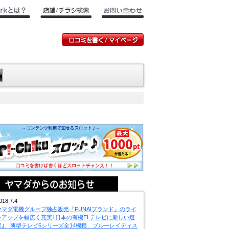
018.7.4
ヤマダ電機グループ独占販売『FUNAIブランド』のライ
ンアップを幅広く充実｢日本の有機ELテレビに新しい選
択｣、薄型テレビ6シリーズ全14機種、ブルーレイディス