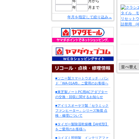
年
月から
年
月まで
年月を指定して絞り込み→
■ソニー製スマートウオッチ・バン
ド「WA-01A/B」ご愛用のお客様へ
■東芝製ノートPC用ACアダプター
の交換・回収に関するお知らせ
■アイリスオーヤマ製「セラミック
ファンヒーター」シリーズ無償 点
検・修理について
■タイガー製除湿乾燥機【AHE型】
をご愛用のお客様へ
■コイズミ照明製 インテリアファ