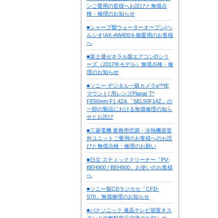
ンご愛用の皆様へお詫びと無償点
検・修理のお知らせ
■シャープ製ウォーターオーブン(ヘ
ルシオ)AX-AW400を御愛用のお客様
へ
■富士通ゼネラル製エアコンDシリ
ーズ（2017年モデル）無償点検・修
理のお知らせ
■ソニー デジタル一眼カメラα™[E
マウント] 用レンズPlanar T*
FE50mm F1.4ZA 「SEL50F14Z」の
一部の製品における無償修理の知ら
せとお詫び
■三菱電機 業務用空調・冷熱機器室
外ユニットご愛用のお客様へのお詫
びと無償点検・修理のお願い
■日立 スティッククリーナー「PV-
BEH900 / BEH800」お使いのお客様
へ
■ソニー製CDラジカセ「CFD-
S70」無償修理のお知らせ
■パナソニック 液晶テレビ据置きス
タンドの無料部品交換のお知らせ