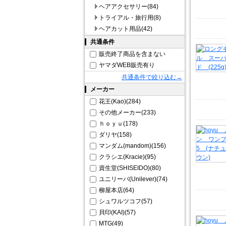
ヘアアクセサリー(84)
トライアル・旅行用(8)
ヘアカット用品(42)
共通条件
販売終了商品を含まない
ヤマダWEB販売有り
共通条件で絞り込む→
メーカー
花王(Kao)(284)
その他メーカー(233)
ｈｏｙｕ(178)
ダリヤ(158)
マンダム(mandom)(156)
クラシエ(Kracie)(95)
資生堂(SHISEIDO)(80)
ユニリーバ(Unilever)(74)
柳屋本店(64)
シュワルツコフ(57)
貝印(KAI)(57)
MTG(49)