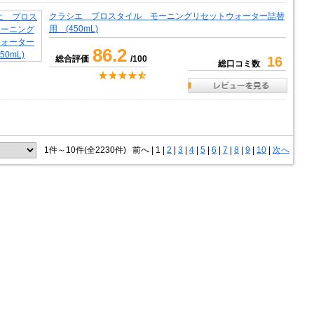
クラシエ プロスタイル モーニングリセットウォーター詰替
用 (450mL)
86.2
総合評価
/100
16
総口コミ数
1件～10件(全2230件)
前へ
|
1 |
2
|
3
|
4
|
5
|
6
|
7
|
8
|
9
|
10
|
次へ