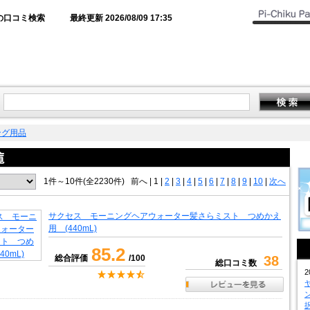
の口コミ検索
最終更新 2026/08/09 17:35
ング用品
1件～10件(全2230件)
前へ
|
1 |
2
|
3
|
4
|
5
|
6
|
7
|
8
|
9
|
10
|
次へ
サクセス モーニングヘアウォーター髪さらミスト つめかえ
用 (440mL)
85.2
総合評価
/100
38
総口コミ数
2