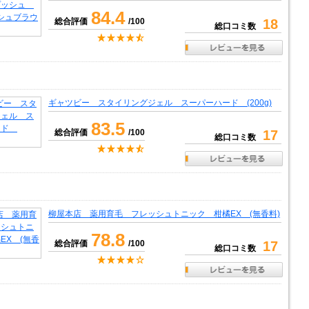
84.4
総合評価
/100
18
総口コミ数
ギャツビー スタイリングジェル スーパーハード (200g)
83.5
総合評価
/100
17
総口コミ数
柳屋本店 薬用育毛 フレッシュトニック 柑橘EX (無香料)
78.8
総合評価
/100
17
総口コミ数