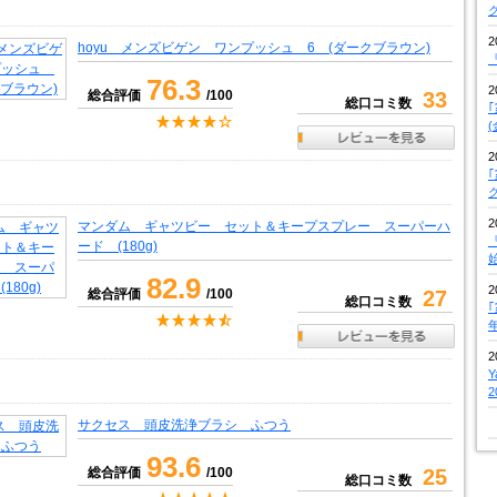
2
hoyu メンズビゲン ワンプッシュ 6 (ダークブラウン)
『
76.3
2
総合評価
/100
33
総口コミ数
2
2
マンダム ギャツビー セット＆キープスプレー スーパーハ
『
ード (180g)
82.9
2
総合評価
/100
27
総口コミ数
2
サクセス 頭皮洗浄ブラシ ふつう
93.6
総合評価
/100
25
総口コミ数