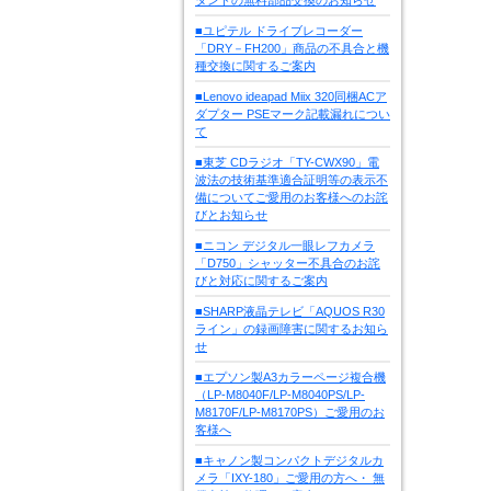
■ユピテル ドライブレコーダー
「DRY－FH200」商品の不具合と機
種交換に関するご案内
■Lenovo ideapad Miix 320同梱ACア
ダプター PSEマーク記載漏れについ
て
■東芝 CDラジオ「TY-CWX90」電
波法の技術基準適合証明等の表示不
備についてご愛用のお客様へのお詫
びとお知らせ
■ニコン デジタル一眼レフカメラ
「D750」シャッター不具合のお詫
びと対応に関するご案内
■SHARP液晶テレビ「AQUOS R30
ライン」の録画障害に関するお知ら
せ
■エプソン製A3カラーページ複合機
（LP-M8040F/LP-M8040PS/LP-
M8170F/LP-M8170PS）ご愛用のお
客様へ
■キャノン製コンパクトデジタルカ
メラ「IXY-180」ご愛用の方へ・ 無