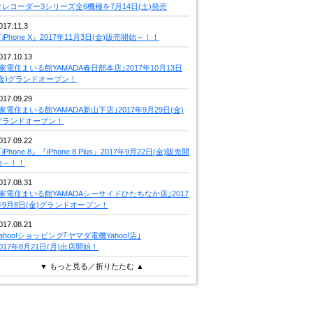
クレコーダー3シリーズ全6機種を7月14日(土)発売
017.11.3
iPhone X』2017年11月3日(金)販売開始～！！
017.10.13
｢家電住まいる館YAMADA春日部本店｣2017年10月13日
(金)グランドオープン！
017.09.29
｢家電住まいる館YAMADA新山下店｣2017年9月29日(金)
グランドオープン！
017.09.22
iPhone 8』『iPhone 8 Plus』2017年9月22日(金)販売開
始～！！
017.08.31
｢家電住まいる館YAMADAシーサイドひたちなか店｣2017
年9月8日(金)グランドオープン！
017.08.21
Yahoo!ショッピング｢ヤマダ電機Yahoo!店｣
2017年8月21日(月)出店開始！
▼ もっと見る／折りたたむ ▲