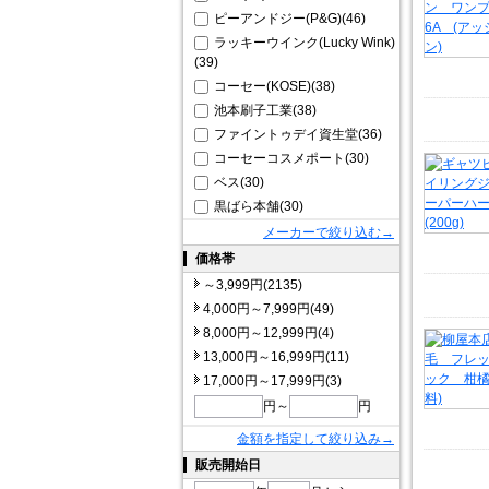
ピーアンドジー(P&G)(46)
ラッキーウインク(Lucky Wink)
(39)
コーセー(KOSE)(38)
池本刷子工業(38)
ファイントゥデイ資生堂(36)
コーセーコスメポート(30)
ベス(30)
黒ばら本舗(30)
メーカーで絞り込む→
価格帯
～3,999円(2135)
4,000円～7,999円(49)
8,000円～12,999円(4)
13,000円～16,999円(11)
17,000円～17,999円(3)
円～
円
金額を指定して絞り込み→
販売開始日