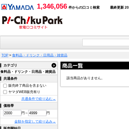
1,346,056
件からの口コミ検索
最終更新 2026
TOP
>
食料品・ドリンク・日用品・雑貨品
カテゴリ
食料品・ドリンク・日用品・雑貨品
該当商品がありません。
共通条件
販売終了商品を含まない
ヤマダWEB販売有り
共通条件で絞り込む→
価格帯
円～
円
金額を指定して絞り込み→
販売開始日