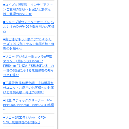
■コイズミ照明製 インテリアファ
ンご愛用の皆様へお詫びと無償点
検・修理のお知らせ
■シャープ製ウォーターオーブン(ヘ
ルシオ)AX-AW400を御愛用のお客様
へ
■富士通ゼネラル製エアコンDシリ
ーズ（2017年モデル）無償点検・修
理のお知らせ
■ソニー デジタル一眼カメラα™[E
マウント] 用レンズPlanar T*
FE50mm F1.4ZA 「SEL50F14Z」の
一部の製品における無償修理の知ら
せとお詫び
■三菱電機 業務用空調・冷熱機器室
外ユニットご愛用のお客様へのお詫
びと無償点検・修理のお願い
■日立 スティッククリーナー「PV-
BEH900 / BEH800」お使いのお客様
へ
■ソニー製CDラジカセ「CFD-
S70」無償修理のお知らせ