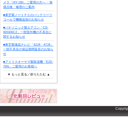
メラ「IXY-180」ご愛用の方へ・ 無
償点検・修理のご案内
■東芝製ノートＰＣのバッテリーリ
コールで機種追加のお知らせ
■パナソニック製エアコン「CS-
WX406C2」一部室外機の不具合に
関するお知らせ
■東芝製液晶テレビ「42J8・47J8」
一部不具合の保証期間延長のお知ら
せ
■アイリスオーヤマ製除湿機「EJD-
70N」ご愛用のお客様へ
▼ もっと見る／折りたたむ ▲
Copyrig