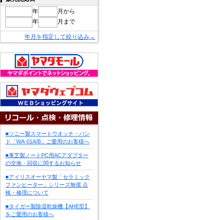
年
月から
年
月まで
年月を指定して絞り込み→
■ソニー製スマートウオッチ・バン
ド「WA-01A/B」ご愛用のお客様へ
■東芝製ノートPC用ACアダプター
の交換・回収に関するお知らせ
■アイリスオーヤマ製「セラミック
ファンヒーター」シリーズ無償 点
検・修理について
■タイガー製除湿乾燥機【AHE型】
をご愛用のお客様へ