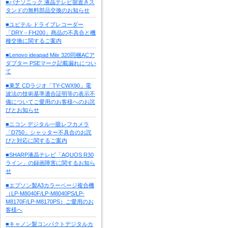
■パナソニック 液晶テレビ据置きス
タンドの無料部品交換のお知らせ
■ユピテル ドライブレコーダー
「DRY－FH200」商品の不具合と機
種交換に関するご案内
■Lenovo ideapad Miix 320同梱ACア
ダプター PSEマーク記載漏れについ
て
■東芝 CDラジオ「TY-CWX90」電
波法の技術基準適合証明等の表示不
備についてご愛用のお客様へのお詫
びとお知らせ
■ニコン デジタル一眼レフカメラ
「D750」シャッター不具合のお詫
びと対応に関するご案内
■SHARP液晶テレビ「AQUOS R30
ライン」の録画障害に関するお知ら
せ
■エプソン製A3カラーページ複合機
（LP-M8040F/LP-M8040PS/LP-
M8170F/LP-M8170PS）ご愛用のお
客様へ
■キャノン製コンパクトデジタルカ