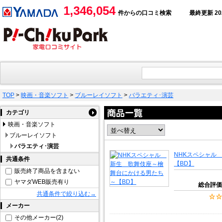
1,346,054
件からの口コミ検索
最終更新 2026
TOP
>
映画・音楽ソフト
>
ブルーレイソフト
>
バラエティ･演芸
カテゴリ
映画・音楽ソフト
ブルーレイソフト
バラエティ･演芸
NHKスペシャル
共通条件
【BD】
販売終了商品を含まない
ヤマダWEB販売有り
総合評価
共通条件で絞り込む→
メーカー
その他メーカー(2)