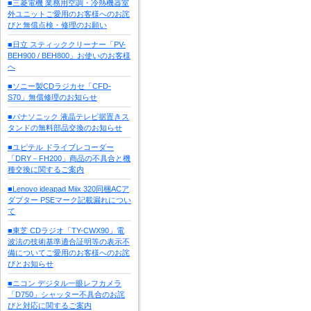
■三菱電機 業務用空調・冷熱機器室
外ユニットご愛用のお客様へのお詫
びと無償点検・修理のお願い
■日立 スティッククリーナー「PV-
BEH900 / BEH800」お使いのお客様
へ
■ソニー製CDラジカセ「CFD-
S70」無償修理のお知らせ
■パナソニック 液晶テレビ据置きス
タンドの無料部品交換のお知らせ
■ユピテル ドライブレコーダー
「DRY－FH200」商品の不具合と機
種交換に関するご案内
■Lenovo ideapad Miix 320同梱ACア
ダプター PSEマーク記載漏れについ
て
■東芝 CDラジオ「TY-CWX90」電
波法の技術基準適合証明等の表示不
備についてご愛用のお客様へのお詫
びとお知らせ
■ニコン デジタル一眼レフカメラ
「D750」シャッター不具合のお詫
びと対応に関するご案内