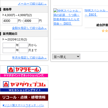
メーカーで絞り込む→
価格帯
NHKスペシャル
～【BD】
4,000円～4,999円(2)
円～
円
総合評価
金額を指定して絞り込み→
販売開始日
〜2020年12月(2)
年
月から
年
月まで
年月を指定して絞り込み→
■ソニー製スマートウオッチ・バン