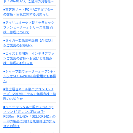
ド「WA-01A/B」ご愛用のお客様へ
■東芝製ノートPC用ACアダプター
の交換・回収に関するお知らせ
■アイリスオーヤマ製「セラミック
ファンヒーター」シリーズ無償 点
検・修理について
■タイガー製除湿乾燥機【AHE型】
をご愛用のお客様へ
■コイズミ照明製 インテリアファ
ンご愛用の皆様へお詫びと無償点
検・修理のお知らせ
■シャープ製ウォーターオーブン(ヘ
ルシオ)AX-AW400を御愛用のお客様
へ
■富士通ゼネラル製エアコンDシリ
ーズ（2017年モデル）無償点検・修
理のお知らせ
■ソニー デジタル一眼カメラα™[E
マウント] 用レンズPlanar T*
FE50mm F1.4ZA 「SEL50F14Z」の
一部の製品における無償修理の知ら
せとお詫び