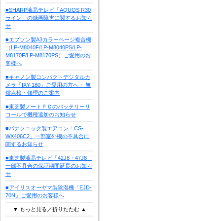
■SHARP液晶テレビ「AQUOS R30
ライン」の録画障害に関するお知ら
せ
■エプソン製A3カラーページ複合機
（LP-M8040F/LP-M8040PS/LP-
M8170F/LP-M8170PS）ご愛用のお
客様へ
■キャノン製コンパクトデジタルカ
メラ「IXY-180」ご愛用の方へ・ 無
償点検・修理のご案内
■東芝製ノートＰＣのバッテリーリ
コールで機種追加のお知らせ
■パナソニック製エアコン「CS-
WX406C2」一部室外機の不具合に
関するお知らせ
■東芝製液晶テレビ「42J8・47J8」
一部不具合の保証期間延長のお知ら
せ
■アイリスオーヤマ製除湿機「EJD-
70N」ご愛用のお客様へ
▼ もっと見る／折りたたむ ▲