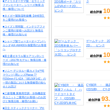
■アイリスオーヤマ製「セラミック
ク
ファンヒーター」シリーズ無償 点
10
検・修理について
総合評価
■タイガー製除湿乾燥機【AHE型】
をご愛用のお客様へ
■コイズミ照明製 インテリアファ
ンご愛用の皆様へお詫びと無償点
検・修理のお知らせ
ゲームテック 2
■シャープ製ウォーターオーブン(ヘ
ルシオ)AX-AW400を御愛用のお客様
2D」 ピンク
へ
10
総合評価
■富士通ゼネラル製エアコンDシリ
ーズ（2017年モデル）無償点検・修
理のお知らせ
■ソニー デジタル一眼カメラα™[E
マウント] 用レンズPlanar T*
FE50mm F1.4ZA 「SEL50F14Z」の
一部の製品における無償修理の知ら
CYBER ・ 
せとお詫び
(2DS用) CY-2
■三菱電機 業務用空調・冷熱機器室
93
外ユニットご愛用のお客様へのお詫
総合評価
びと無償点検・修理のお願い
■日立 スティッククリーナー「PV-