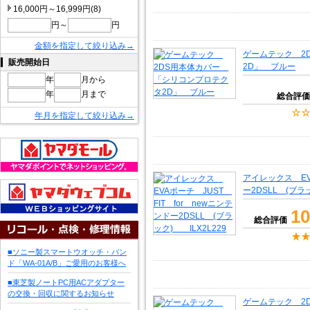
16,000円～16,999円(8)
円～
円
金額を指定して絞り込み→
ゲームテック 2
販売開始日
2D」 ブルー
年
月から
年
月まで
総合評価
年月を指定して絞り込み→
アイレックス EVA
ー2DSLL (ブラ
10
総合評価
■ソニー製スマートウオッチ・バン
ド「WA-01A/B」ご愛用のお客様へ
■東芝製ノートPC用ACアダプター
の交換・回収に関するお知らせ
ゲームテック 2