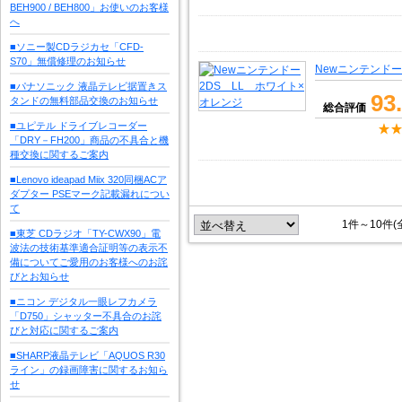
BEH900 / BEH800」お使いのお客様
へ
■ソニー製CDラジカセ「CFD-
S70」無償修理のお知らせ
Newニンテンドー
■パナソニック 液晶テレビ据置きス
93
タンドの無料部品交換のお知らせ
総合評価
■ユピテル ドライブレコーダー
「DRY－FH200」商品の不具合と機
種交換に関するご案内
■Lenovo ideapad Miix 320同梱ACア
ダプター PSEマーク記載漏れについ
て
1件～10件(
■東芝 CDラジオ「TY-CWX90」電
波法の技術基準適合証明等の表示不
備についてご愛用のお客様へのお詫
びとお知らせ
■ニコン デジタル一眼レフカメラ
「D750」シャッター不具合のお詫
びと対応に関するご案内
■SHARP液晶テレビ「AQUOS R30
ライン」の録画障害に関するお知ら
せ