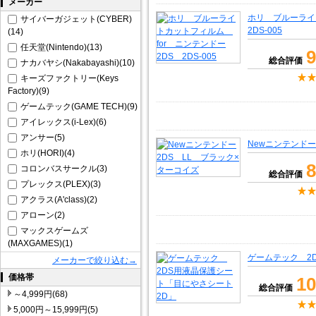
メーカー
ホリ ブルーライ
サイバーガジェット(CYBER)
2DS-005
(14)
任天堂(Nintendo)(13)
9
総合評価
ナカバヤシ(Nakabayashi)(10)
キーズファクトリー(Keys
Factory)(9)
ゲームテック(GAME TECH)(9)
アイレックス(i-Lex)(6)
アンサー(5)
Newニンテンドー
ホリ(HORI)(4)
8
コロンバスサークル(3)
総合評価
プレックス(PLEX)(3)
アクラス(A'class)(2)
アローン(2)
マックスゲームズ
(MAXGAMES)(1)
ゲームテック 2
メーカーで絞り込む→
価格帯
10
総合評価
～4,999円(68)
5,000円～15,999円(5)