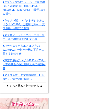
■エプソン製A3カラーページ複合機
（LP-M8040F/LP-M8040PS/LP-
M8170F/LP-M8170PS）ご愛用のお
客様へ
■キャノン製コンパクトデジタルカ
メラ「IXY-180」ご愛用の方へ・ 無
償点検・修理のご案内
■東芝製ノートＰＣのバッテリーリ
コールで機種追加のお知らせ
■パナソニック製エアコン「CS-
WX406C2」一部室外機の不具合に
関するお知らせ
■東芝製液晶テレビ「42J8・47J8」
一部不具合の保証期間延長のお知ら
せ
■アイリスオーヤマ製除湿機「EJD-
70N」ご愛用のお客様へ
▼ もっと見る／折りたたむ ▲