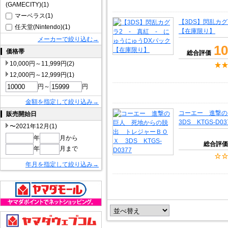
(GAMECITY)(1)
マーベラス(1)
【3DS】閃乱カグ
任天堂(Nintendo)(1)
【在庫限り】
メーカーで絞り込む→
10
価格帯
総合評価
10,000円～11,999円(2)
12,000円～12,999円(1)
円～
円
金額を指定して絞り込み→
コーエー 進撃
販売開始日
3DS KTGS-D03
〜2021年12月(1)
年
月から
総合評価
年
月まで
年月を指定して絞り込み→