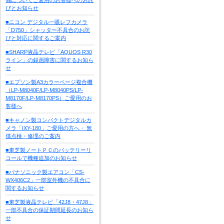
びとお知らせ
■ニコン デジタル一眼レフカメラ
「D750」シャッター不具合のお詫
びと対応に関するご案内
■SHARP液晶テレビ「AQUOS R30
ライン」の録画障害に関するお知ら
せ
■エプソン製A3カラーページ複合機
（LP-M8040F/LP-M8040PS/LP-
M8170F/LP-M8170PS）ご愛用のお
客様へ
■キャノン製コンパクトデジタルカ
メラ「IXY-180」ご愛用の方へ・ 無
償点検・修理のご案内
■東芝製ノートＰＣのバッテリーリ
コールで機種追加のお知らせ
■パナソニック製エアコン「CS-
WX406C2」一部室外機の不具合に
関するお知らせ
■東芝製液晶テレビ「42J8・47J8」
一部不具合の保証期間延長のお知ら
せ