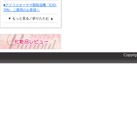
■アイリスオーヤマ製除湿機「EJD-
70N」ご愛用のお客様へ
▼ もっと見る／折りたたむ ▲
Copyrig