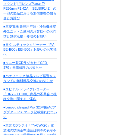
マウント] 用レンズPlanar T*
FE50mm F1.4ZA 「SEL50F14Z」の
一部の製品における無償修理の知ら
せとお詫び
■三菱電機 業務用空調・冷熱機器室
外ユニットご愛用のお客様へのお詫
びと無償点検・修理のお願い
■日立 スティッククリーナー「PV-
BEH900 / BEH800」お使いのお客様
へ
■ソニー製CDラジカセ「CFD-
S70」無償修理のお知らせ
■パナソニック 液晶テレビ据置きス
タンドの無料部品交換のお知らせ
■ユピテル ドライブレコーダー
「DRY－FH200」商品の不具合と機
種交換に関するご案内
■Lenovo ideapad Miix 320同梱ACア
ダプター PSEマーク記載漏れについ
て
■東芝 CDラジオ「TY-CWX90」電
波法の技術基準適合証明等の表示不
備についてご愛用のお客様へのお詫