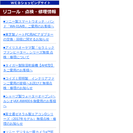
■ソニー製スマートウオッチ・バン
ド「WA-01A/B」ご愛用のお客様へ
■東芝製ノートPC用ACアダプター
の交換・回収に関するお知らせ
■アイリスオーヤマ製「セラミック
ファンヒーター」シリーズ無償 点
検・修理について
■タイガー製除湿乾燥機【AHE型】
をご愛用のお客様へ
■コイズミ照明製 インテリアファ
ンご愛用の皆様へお詫びと無償点
検・修理のお知らせ
■シャープ製ウォーターオーブン(ヘ
ルシオ)AX-AW400を御愛用のお客様
へ
■富士通ゼネラル製エアコンDシリ
ーズ（2017年モデル）無償点検・修
理のお知らせ
■ソニー デジタル一眼カメラα™[E