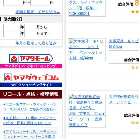
8
円～
円
総合評価
金額を指定して絞り込み→
販売開始日
年
月から
年
月まで
大塚家具 キャ
年月を指定して絞り込み→
幅84cm
総合評価
大洋技研株式会社
ス ジェイピー・
■ソニー製スマートウオッチ・バン
ド「WA-01A/B」ご愛用のお客様へ
総合評価
■東芝製ノートPC用ACアダプター
の交換・回収に関するお知らせ
■アイリスオーヤマ製「セラミック
ファンヒーター」シリーズ無償 点