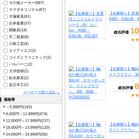
その他メーカー(987)
ヤマダオリジナル(67)
【在庫限り】充電
大塚家具(61)
RMD－036LIB R
白井産業(37)
10
関家具(18)
総合評価
不二貿易(9)
小島工芸(4)
エイアイエス(2)
コイズミファニテック(2)
バルバーニ(2)
【在庫限り】[幅4
大洋技研(2)
イトブラウン 3段
松永家具(2)
8
起立木工(1)
総合評価
メーカーで絞り込む→
価格帯
～5,999円(183)
6,000円～11,999円(474)
12,000円～17,999円(237)
【在庫限り】[幅4
18,000円～23,999円(120)
ライトブラウン 2
24,000円～24,999円(50)