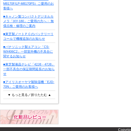
M8170F/LP-M8170PS）ご愛用のお
客様へ
■キャノン製コンパクトデジタルカ
メラ「IXY-180」ご愛用の方へ・ 無
償点検・修理のご案内
■東芝製ノートＰＣのバッテリーリ
コールで機種追加のお知らせ
■パナソニック製エアコン「CS-
WX406C2」一部室外機の不具合に
関するお知らせ
■東芝製液晶テレビ「42J8・47J8」
一部不具合の保証期間延長のお知ら
せ
■アイリスオーヤマ製除湿機「EJD-
70N」ご愛用のお客様へ
▼ もっと見る／折りたたむ ▲
Copyrig