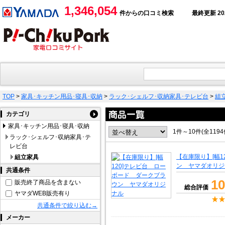
1,346,054
件からの口コミ検索
最終更新 2026
TOP
>
家具･キッチン用品･寝具･収納
>
ラック･シェルフ･収納家具･テレビ台
>
組
カテゴリ
家具･キッチン用品･寝具･収納
1件～10件(全119
ラック･シェルフ･収納家具･テ
レビ台
【在庫限り】[幅
組立家具
ン ヤマダオリジ
共通条件
10
販売終了商品を含まない
総合評価
ヤマダWEB販売有り
共通条件で絞り込む→
メーカー