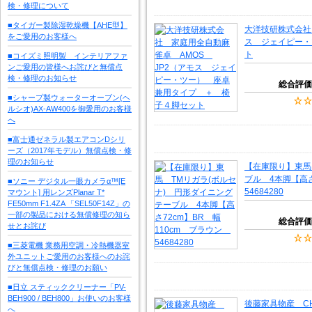
検・修理について
■タイガー製除湿乾燥機【AHE型】
大洋技研株式会社
をご愛用のお客様へ
ス ジェイピー・
ト
■コイズミ照明製 インテリアファ
ンご愛用の皆様へお詫びと無償点
検・修理のお知らせ
総合評価
■シャープ製ウォーターオーブン(ヘ
ルシオ)AX-AW400を御愛用のお客様
へ
■富士通ゼネラル製エアコンDシリ
ーズ（2017年モデル）無償点検・修
理のお知らせ
【在庫限り】東馬
ブル 4本脚【高さ
■ソニー デジタル一眼カメラα™[E
54684280
マウント] 用レンズPlanar T*
FE50mm F1.4ZA 「SEL50F14Z」の
一部の製品における無償修理の知ら
総合評価
せとお詫び
■三菱電機 業務用空調・冷熱機器室
外ユニットご愛用のお客様へのお詫
びと無償点検・修理のお願い
■日立 スティッククリーナー「PV-
BEH900 / BEH800」お使いのお客様
後藤家具物産 CH
へ