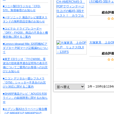
げの幅45-3段チ
■ソニー製CDラジカセ「CFD-
S70」無償修理のお知らせ
総合評価
■パナソニック 液晶テレビ据置きス
タンドの無料部品交換のお知らせ
■ユピテル ドライブレコーダー
「DRY－FH200」商品の不具合と機
種交換に関するご案内
大塚家具 上台OP
■Lenovo ideapad Miix 320同梱ACア
ダプター PSEマーク記載漏れについ
て
総合評価
■東芝 CDラジオ「TY-CWX90」電
波法の技術基準適合証明等の表示不
備についてご愛用のお客様へのお詫
びとお知らせ
■ニコン デジタル一眼レフカメラ
「D750」シャッター不具合のお詫
1件～10件(全119
びと対応に関するご案内
■SHARP液晶テレビ「AQUOS R30
ライン」の録画障害に関するお知ら
せ
■エプソン製A3カラーページ複合機
（LP-M8040F/LP-M8040PS/LP-