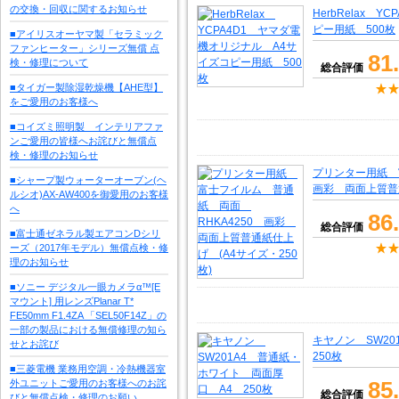
の交換・回収に関するお知らせ
HerbRelax 
ピー用紙 500枚
■アイリスオーヤマ製「セラミック
ファンヒーター」シリーズ無償 点
81
検・修理について
総合評価
■タイガー製除湿乾燥機【AHE型】
をご愛用のお客様へ
■コイズミ照明製 インテリアファ
ンご愛用の皆様へお詫びと無償点
検・修理のお知らせ
プリンター用紙 
■シャープ製ウォーターオーブン(ヘ
画彩 両面上質普通
ルシオ)AX-AW400を御愛用のお客様
へ
86
総合評価
■富士通ゼネラル製エアコンDシリ
ーズ（2017年モデル）無償点検・修
理のお知らせ
■ソニー デジタル一眼カメラα™[E
マウント] 用レンズPlanar T*
FE50mm F1.4ZA 「SEL50F14Z」の
一部の製品における無償修理の知ら
キヤノン SW2
せとお詫び
250枚
■三菱電機 業務用空調・冷熱機器室
85
外ユニットご愛用のお客様へのお詫
総合評価
びと無償点検・修理のお願い