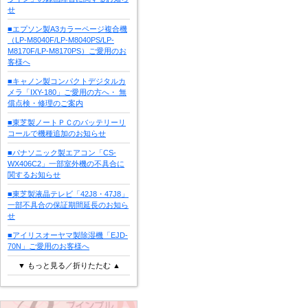
せ
■エプソン製A3カラーページ複合機
（LP-M8040F/LP-M8040PS/LP-
M8170F/LP-M8170PS）ご愛用のお
客様へ
■キャノン製コンパクトデジタルカ
メラ「IXY-180」ご愛用の方へ・ 無
償点検・修理のご案内
■東芝製ノートＰＣのバッテリーリ
コールで機種追加のお知らせ
■パナソニック製エアコン「CS-
WX406C2」一部室外機の不具合に
関するお知らせ
■東芝製液晶テレビ「42J8・47J8」
一部不具合の保証期間延長のお知ら
せ
■アイリスオーヤマ製除湿機「EJD-
70N」ご愛用のお客様へ
▼ もっと見る／折りたたむ ▲