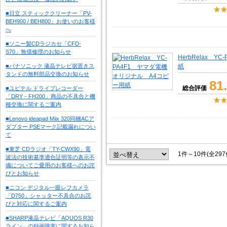
■日立 スティッククリーナー「PV-
BEH900 / BEH800」お使いのお客様
へ
■ソニー製CDラジカセ「CFD-
S70」無償修理のお知らせ
HerbRelax 
■パナソニック 液晶テレビ据置きス
紙
タンドの無料部品交換のお知らせ
81
総合評価
■ユピテル ドライブレコーダー
「DRY－FH200」商品の不具合と機
種交換に関するご案内
■Lenovo ideapad Miix 320同梱ACア
ダプター PSEマーク記載漏れについ
て
■東芝 CDラジオ「TY-CWX90」電
1件～10件(全29
波法の技術基準適合証明等の表示不
備についてご愛用のお客様へのお詫
びとお知らせ
■ニコン デジタル一眼レフカメラ
「D750」シャッター不具合のお詫
びと対応に関するご案内
■SHARP液晶テレビ「AQUOS R30
ライン」の録画障害に関するお知ら