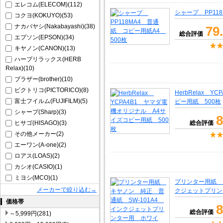
エレコム(ELECOM)(112)
シャープ PP11
コクヨ(KOKUYO)(53)
ナカバヤシ(Nakabayashi)(38)
79
総合評価
エプソン(EPSON)(34)
キヤノン(CANON)(13)
ハーブリラックス(HERB
Relax)(10)
ブラザー(brother)(10)
ピクトリコ(PICTORICO)(8)
HerbRelax 
富士フイルム(FUJIFILM)(5)
ピー用紙 500枚
シャープ(Sharp)(3)
8
ヒサゴ(HISAGO)(3)
総合評価
その他メーカー(2)
エーワン(A-one)(2)
ロアス(LOAS)(2)
カシオ(CASIO)(1)
ミヨシ(MCO)(1)
プリンター用紙 
メーカーで絞り込む→
クジェットプリン
価格帯
8
総合評価
～5,999円(281)