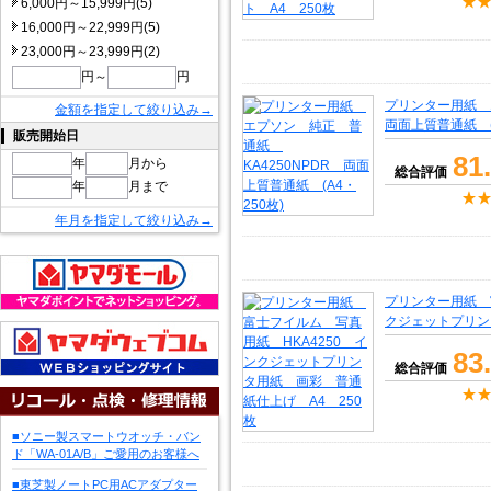
6,000円～15,999円(5)
16,000円～22,999円(5)
23,000円～23,999円(2)
円～
円
プリンター用紙 
金額を指定して絞り込み→
両面上質普通紙 (A
販売開始日
81
年
月から
総合評価
年
月まで
年月を指定して絞り込み→
プリンター用紙 
クジェットプリン
83
総合評価
■ソニー製スマートウオッチ・バン
ド「WA-01A/B」ご愛用のお客様へ
■東芝製ノートPC用ACアダプター