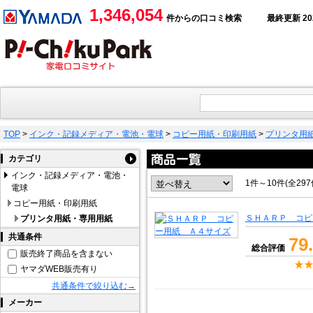
1,346,054
件からの口コミ検索
最終更新 2026
TOP
>
インク・記録メディア・電池・電球
>
コピー用紙・印刷用紙
>
プリンタ用
カテゴリ
インク・記録メディア・電池・
1件～10件(全29
電球
コピー用紙・印刷用紙
ＳＨＡＲＰ コピ
プリンタ用紙・専用用紙
共通条件
79
総合評価
販売終了商品を含まない
ヤマダWEB販売有り
共通条件で絞り込む→
メーカー