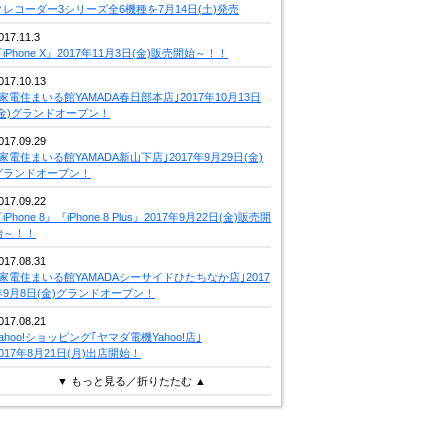
クレコーダー3シリーズ全6機種を7月14日(土)発売
017.11.3
iPhone X』2017年11月3日(金)販売開始～！！
017.10.13
｢家電住まいる館YAMADA春日部本店｣2017年10月13日
(金)グランドオープン！
017.09.29
｢家電住まいる館YAMADA新山下店｣2017年9月29日(金)
グランドオープン！
017.09.22
iPhone 8』『iPhone 8 Plus』2017年9月22日(金)販売開
始～！！
017.08.31
｢家電住まいる館YAMADAシーサイドひたちなか店｣2017
年9月8日(金)グランドオープン！
017.08.21
Yahoo!ショッピング｢ヤマダ電機Yahoo!店｣
2017年8月21日(月)出店開始！
▼ もっと見る／折りたたむ ▲