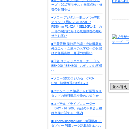
ーズ（2017年モデル）無償点検・修
理のお知らせ
■ソニー デジタル一眼カメラα™[E
マウント] 用レンズPlanar T*
FE50mm F1.4ZA 「SEL50F14Z」の
一部の製品における無償修理の知ら
せとお詫び
■三菱電機 業務用空調・冷熱機器室
外ユニットご愛用のお客様へのお詫
びと無償点検・修理のお願い
■日立 スティッククリーナー「PV-
BEH900 / BEH800」お使いのお客様
へ
■ソニー製CDラジカセ「CFD-
S70」無償修理のお知らせ
■パナソニック 液晶テレビ据置きス
タンドの無料部品交換のお知らせ
■ユピテル ドライブレコーダー
「DRY－FH200」商品の不具合と機
種交換に関するご案内
■Lenovo ideapad Miix 320同梱ACア
ダプター PSEマーク記載漏れについ