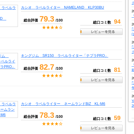
カシオ ラベルライター NAMELAND KLP30BU
2
『
79.3
総合評価
/100
94
総口コミ数
2
2
キングジム SR150 ラベルライター「テプラPRO」
2
82.7
『
総合評価
/100
81
総口コミ数
2
2
カシオ ラベルライター ネームランドBiZ KL-M6
78.3
総合評価
/100
59
総口コミ数