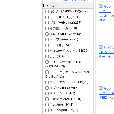
メーカー
キングジム(KING JIM)(489)
カシオ(CASIO)(367)
ブラザー(brother)(237)
その他メーカー(50)
エレコム(ELECOM)(34)
エーワン(A-one)(25)
ジット(jit)(25)
セイコーインスツル(SII)(20)
カシオ(14)
アイリスオーヤマ(IRIS
OHYAMA)(13)
カラークリエーション(Color
Creation)(13)
スリーエム ジャパン(3M)(9)
エプソン(EPSON)(5)
ＫＩＮＧＪＩＭ(2)
アオテック(AOTECH)(1)
アスカ(Asmix)(1)
オーム電機(OHM)(1)