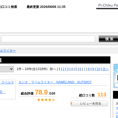
の口コミ検索
最終更新 2026/08/06 11:35
ルライター
1件～10件(全1318件)
前へ
|
1 |
2
|
3
|
4
|
5
|
6
|
7
|
8
|
9
|
10
|
次へ
カシオ ラベルライター NAMELAND KLP30GY
78.9
総合評価
/100
113
総口コミ数
2