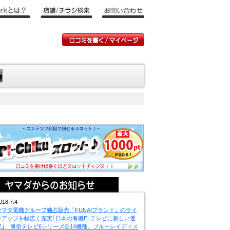
018.7.4
ヤマダ電機グループ独占販売『FUNAIブランド』のライ
ンアップを幅広く充実｢日本の有機ELテレビに新しい選
択｣、薄型テレビ6シリーズ全14機種、ブルーレイディス