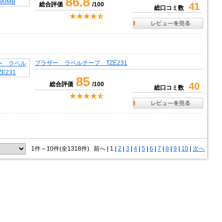
86.8
総合評価
/100
41
総口コミ数
ブラザー ラベルテープ TZE231
85
総合評価
/100
40
総口コミ数
1件～10件(全1318件)
前へ
|
1 |
2
|
3
|
4
|
5
|
6
|
7
|
8
|
9
|
10
|
次へ