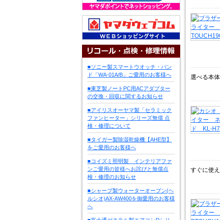
■ソニー製スマートウオッチ・バン
ド「WA-01A/B」ご愛用のお客様へ
選べる本体
■東芝製ノートPC用ACアダプター
の交換・回収に関するお知らせ
■アイリスオーヤマ製「セラミック
ファンヒーター」シリーズ無償 点
検・修理について
■タイガー製除湿乾燥機【AHE型】
をご愛用のお客様へ
■コイズミ照明製 インテリアファ
ンご愛用の皆様へお詫びと無償点
すぐに使え
検・修理のお知らせ
■シャープ製ウォーターオーブン(ヘ
ルシオ)AX-AW400を御愛用のお客様
へ
■富士通ゼネラル製エアコンDシリ