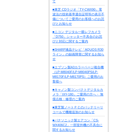
て
■東芝 CDラジオ「TY-CWX90」電
波法の技術基準適合証明等の表示不
備についてご愛用のお客様へのお詫
びとお知らせ
■ニコン デジタル一眼レフカメラ
「D750」シャッター不具合のお詫
びと対応に関するご案内
■SHARP液晶テレビ「AQUOS R30
ライン」の録画障害に関するお知ら
せ
■エプソン製A3カラーページ複合機
（LP-M8040F/LP-M8040PS/LP-
M8170F/LP-M8170PS）ご愛用のお
客様へ
■キャノン製コンパクトデジタルカ
メラ「IXY-180」ご愛用の方へ・ 無
償点検・修理のご案内
■東芝製ノートＰＣのバッテリーリ
コールで機種追加のお知らせ
■パナソニック製エアコン「CS-
WX406C2」一部室外機の不具合に
関するお知らせ