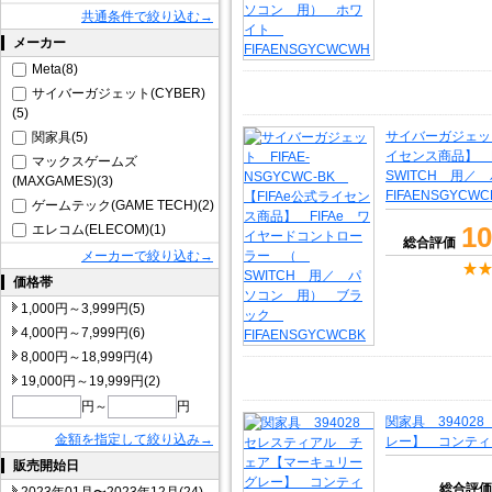
共通条件で絞り込む→
メーカー
Meta(8)
サイバーガジェット(CYBER)
(5)
サイバーガジェット 
関家具(5)
イセンス商品】 
マックスゲームズ
SWITCH 用
(MAXGAMES)(3)
FIFAENSGYCWC
ゲームテック(GAME TECH)(2)
10
エレコム(ELECOM)(1)
総合評価
メーカーで絞り込む→
価格帯
1,000円～3,999円(5)
4,000円～7,999円(6)
8,000円～18,999円(4)
19,000円～19,999円(2)
円～
円
関家具 3940
金額を指定して絞り込み→
レー】 コンティ
販売開始日
総合評価