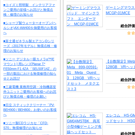
■コイズミ照明製 インテリアファ
ゲーミングマウ
ンご愛用の皆様へお詫びと無償点
MCGP-01MCE
検・修理のお知らせ
■シャープ製ウォーターオーブン(ヘ
総合評価
ルシオ)AX-AW400を御愛用のお客様
へ
■富士通ゼネラル製エアコンDシリ
ーズ（2017年モデル）無償点検・修
理のお知らせ
■ソニー デジタル一眼カメラα™[E
【台数限定】Meta 
マウント] 用レンズPlanar T*
128GB VRヘ
FE50mm F1.4ZA 「SEL50F14Z」の
一部の製品における無償修理の知ら
せとお詫び
総合評価
■三菱電機 業務用空調・冷熱機器室
外ユニットご愛用のお客様へのお詫
びと無償点検・修理のお願い
■日立 スティッククリーナー「PV-
BEH900 / BEH800」お使いのお客様
へ
エレコム HS-G
ッドセット HSGM
■ソニー製CDラジカセ「CFD-
S70」無償修理のお知らせ
総合評価