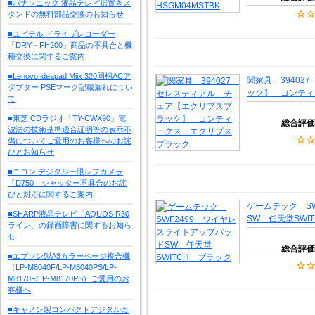
■パナソニック 液晶テレビ据置きス
タンドの無料部品交換のお知らせ
■ユピテル ドライブレコーダー
「DRY－FH200」商品の不具合と機
種交換に関するご案内
■Lenovo ideapad Miix 320同梱ACア
関家具 3940
ダプター PSEマーク記載漏れについ
ック】 コンティ
て
■東芝 CDラジオ「TY-CWX90」電
総合評価
波法の技術基準適合証明等の表示不
備についてご愛用のお客様へのお詫
びとお知らせ
■ニコン デジタル一眼レフカメラ
「D750」シャッター不具合のお詫
びと対応に関するご案内
ゲームテック S
■SHARP液晶テレビ「AQUOS R30
SW 任天堂SWI
ライン」の録画障害に関するお知ら
せ
総合評価
■エプソン製A3カラーページ複合機
（LP-M8040F/LP-M8040PS/LP-
M8170F/LP-M8170PS）ご愛用のお
客様へ
■キャノン製コンパクトデジタルカ