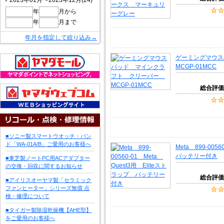
2023年01月〜2023年12月(24)
年
月から
年
月まで
年月を指定して絞り込み→
ゲーミングマウ
MCGP-01MCC
総合評価
■ソニー製スマートウオッチ・バン
ド「WA-01A/B」ご愛用のお客様へ
Meta 899-005
バッテリー付き
■東芝製ノートPC用ACアダプター
の交換・回収に関するお知らせ
総合評価
■アイリスオーヤマ製「セラミック
ファンヒーター」シリーズ無償 点
検・修理について
■タイガー製除湿乾燥機【AHE型】
をご愛用のお客様へ