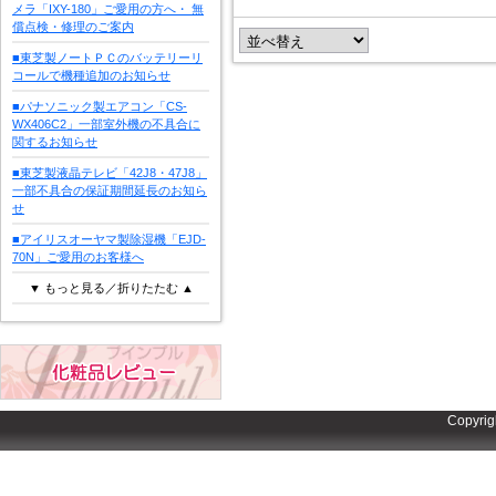
メラ「IXY-180」ご愛用の方へ・ 無
償点検・修理のご案内
■東芝製ノートＰＣのバッテリーリ
コールで機種追加のお知らせ
■パナソニック製エアコン「CS-
WX406C2」一部室外機の不具合に
関するお知らせ
■東芝製液晶テレビ「42J8・47J8」
一部不具合の保証期間延長のお知ら
せ
■アイリスオーヤマ製除湿機「EJD-
70N」ご愛用のお客様へ
▼ もっと見る／折りたたむ ▲
Copyrig