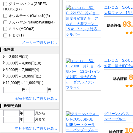
グリーンハウス(GREEN
エレコム SX-
HOUSE)(7)
大型ファン 15.
オウルテック(Owltech)(5)
93
ナカバヤシ(Nakabayashi)(4)
総合評価
ミヨシ(MCO)(2)
ＨＥＣ(1)
メーカーで絞り込む→
価格帯
～2,999円(11)
エレコム SX-CL
3,000円～4,999円(10)
対応 最大8℃冷
5,000円～7,999円(4)
8
8,000円～10,999円(1)
総合評価
11,000円～11,999円(1)
円～
円
金額を指定して絞り込み→
販売開始日
年
月から
グリーンハウス G
ンブーブルー
年
月まで
10
年月を指定して絞り込み→
総合評価