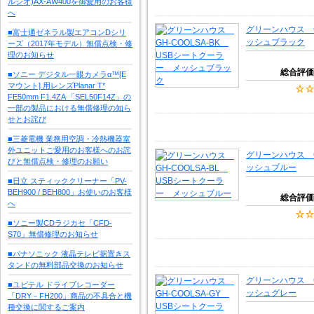
ルシオ)AX-AW400を御愛用のお客様
へ
グリーンハウス G
■富士通ゼネラル製エアコンDシリ
ッシュブラック
ーズ（2017年モデル）無償点検・修
理のお知らせ
総合評価
■ソニー デジタル一眼カメラα™[E
マウント] 用レンズPlanar T*
FE50mm F1.4ZA 「SEL50F14Z」の
一部の製品における無償修理の知ら
せとお詫び
■三菱電機 業務用空調・冷熱機器室
外ユニットご愛用のお客様へのお詫
グリーンハウス G
びと無償点検・修理のお願い
ッシュブルー
■日立 スティッククリーナー「PV-
BEH900 / BEH800」お使いのお客様
総合評価
へ
■ソニー製CDラジカセ「CFD-
S70」無償修理のお知らせ
■パナソニック 液晶テレビ据置きス
タンドの無料部品交換のお知らせ
グリーンハウス G
■ユピテル ドライブレコーダー
ッシュグレー
「DRY－FH200」商品の不具合と機
種交換に関するご案内