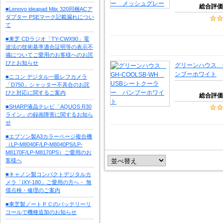
総合評価
■Lenovo ideapad Miix 320同梱ACア
ダプター PSEマーク記載漏れについ
て
■東芝 CDラジオ「TY-CWX90」電
波法の技術基準適合証明等の表示不
備についてご愛用のお客様へのお詫
びとお知らせ
グリーンハウス G
ンブーホワイト
■ニコン デジタル一眼レフカメラ
「D750」シャッター不具合のお詫
びと対応に関するご案内
総合評価
■SHARP液晶テレビ「AQUOS R30
ライン」の録画障害に関するお知ら
せ
■エプソン製A3カラーページ複合機
（LP-M8040F/LP-M8040PS/LP-
M8170F/LP-M8170PS）ご愛用のお
客様へ
■キャノン製コンパクトデジタルカ
メラ「IXY-180」ご愛用の方へ・ 無
償点検・修理のご案内
■東芝製ノートＰＣのバッテリーリ
コールで機種追加のお知らせ