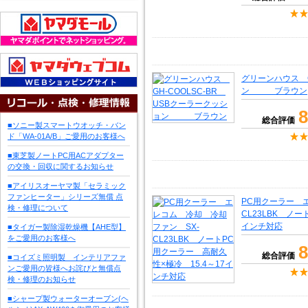
グリーンハウス G
ン ブラウン
8
総合評価
■ソニー製スマートウオッチ・バン
ド「WA-01A/B」ご愛用のお客様へ
■東芝製ノートPC用ACアダプター
の交換・回収に関するお知らせ
■アイリスオーヤマ製「セラミック
ファンヒーター」シリーズ無償 点
PC用クーラー 
検・修理について
CL23LBK ノ
インチ対応
■タイガー製除湿乾燥機【AHE型】
をご愛用のお客様へ
8
総合評価
■コイズミ照明製 インテリアファ
ンご愛用の皆様へお詫びと無償点
検・修理のお知らせ
■シャープ製ウォーターオーブン(ヘ