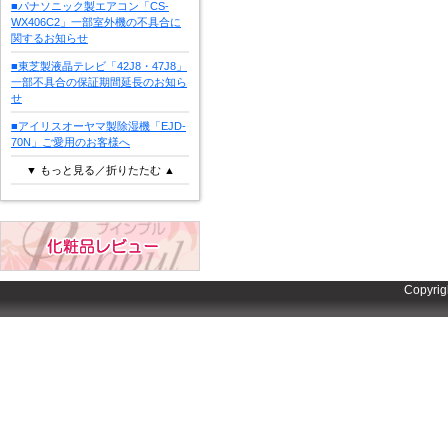
■パナソニック製エアコン「CS-
WX406C2」一部室外機の不具合に
関するお知らせ
■東芝製液晶テレビ「42J8・47J8」
一部不具合の保証期間延長のお知ら
せ
■アイリスオーヤマ製除湿機「EJD-
70N」ご愛用のお客様へ
▼ もっと見る／折りたたむ ▲
Copyrig