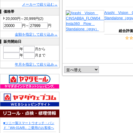
メーカーで絞り込む→
価格帯
Arashi Vision
Standalone（gr
20,000円～20,999円(2)
円～
円
総合評価
金額を指定して絞り込み→
販売開始日
年
月から
年
月まで
年月を指定して絞り込み→
■ソニー製スマートウオッチ・バン
ド「WA-01A/B」ご愛用のお客様へ