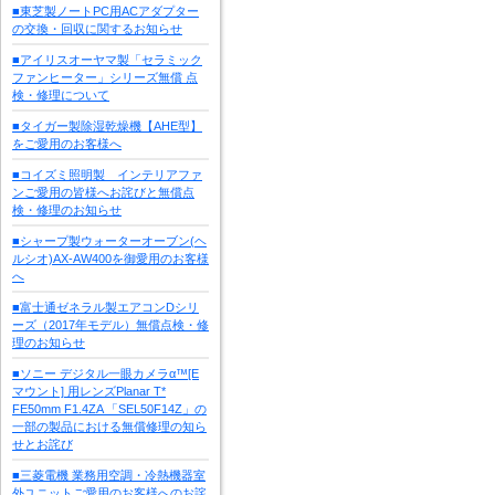
■東芝製ノートPC用ACアダプター
の交換・回収に関するお知らせ
■アイリスオーヤマ製「セラミック
ファンヒーター」シリーズ無償 点
検・修理について
■タイガー製除湿乾燥機【AHE型】
をご愛用のお客様へ
■コイズミ照明製 インテリアファ
ンご愛用の皆様へお詫びと無償点
検・修理のお知らせ
■シャープ製ウォーターオーブン(ヘ
ルシオ)AX-AW400を御愛用のお客様
へ
■富士通ゼネラル製エアコンDシリ
ーズ（2017年モデル）無償点検・修
理のお知らせ
■ソニー デジタル一眼カメラα™[E
マウント] 用レンズPlanar T*
FE50mm F1.4ZA 「SEL50F14Z」の
一部の製品における無償修理の知ら
せとお詫び
■三菱電機 業務用空調・冷熱機器室
外ユニットご愛用のお客様へのお詫