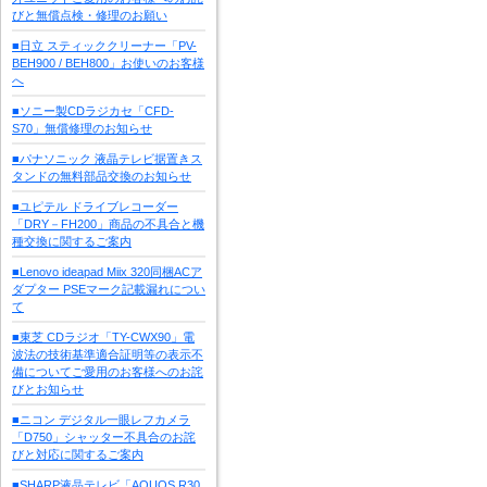
びと無償点検・修理のお願い
■日立 スティッククリーナー「PV-
BEH900 / BEH800」お使いのお客様
へ
■ソニー製CDラジカセ「CFD-
S70」無償修理のお知らせ
■パナソニック 液晶テレビ据置きス
タンドの無料部品交換のお知らせ
■ユピテル ドライブレコーダー
「DRY－FH200」商品の不具合と機
種交換に関するご案内
■Lenovo ideapad Miix 320同梱ACア
ダプター PSEマーク記載漏れについ
て
■東芝 CDラジオ「TY-CWX90」電
波法の技術基準適合証明等の表示不
備についてご愛用のお客様へのお詫
びとお知らせ
■ニコン デジタル一眼レフカメラ
「D750」シャッター不具合のお詫
びと対応に関するご案内
■SHARP液晶テレビ「AQUOS R30