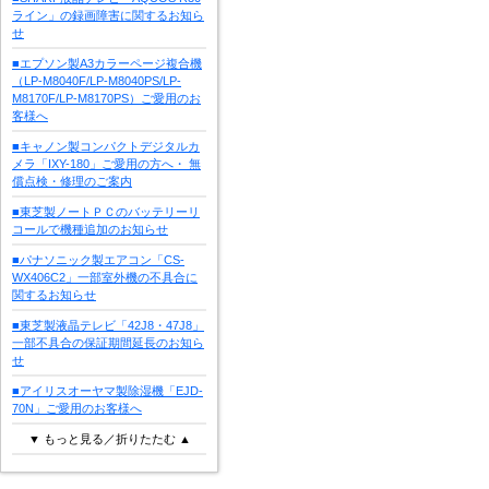
ライン」の録画障害に関するお知ら
せ
■エプソン製A3カラーページ複合機
（LP-M8040F/LP-M8040PS/LP-
M8170F/LP-M8170PS）ご愛用のお
客様へ
■キャノン製コンパクトデジタルカ
メラ「IXY-180」ご愛用の方へ・ 無
償点検・修理のご案内
■東芝製ノートＰＣのバッテリーリ
コールで機種追加のお知らせ
■パナソニック製エアコン「CS-
WX406C2」一部室外機の不具合に
関するお知らせ
■東芝製液晶テレビ「42J8・47J8」
一部不具合の保証期間延長のお知ら
せ
■アイリスオーヤマ製除湿機「EJD-
70N」ご愛用のお客様へ
▼ もっと見る／折りたたむ ▲