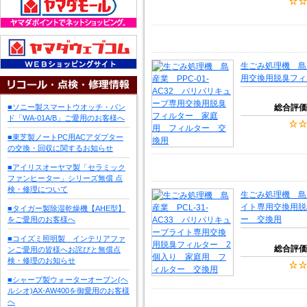
生ごみ処理機 島産
用交換用脱臭フィ
■ソニー製スマートウオッチ・バン
総合評価
ド「WA-01A/B」ご愛用のお客様へ
■東芝製ノートPC用ACアダプター
の交換・回収に関するお知らせ
■アイリスオーヤマ製「セラミック
ファンヒーター」シリーズ無償 点
検・修理について
生ごみ処理機 島産
イト専用交換用脱
■タイガー製除湿乾燥機【AHE型】
ー 交換用
をご愛用のお客様へ
■コイズミ照明製 インテリアファ
総合評価
ンご愛用の皆様へお詫びと無償点
検・修理のお知らせ
■シャープ製ウォーターオーブン(ヘ
ルシオ)AX-AW400を御愛用のお客様
へ