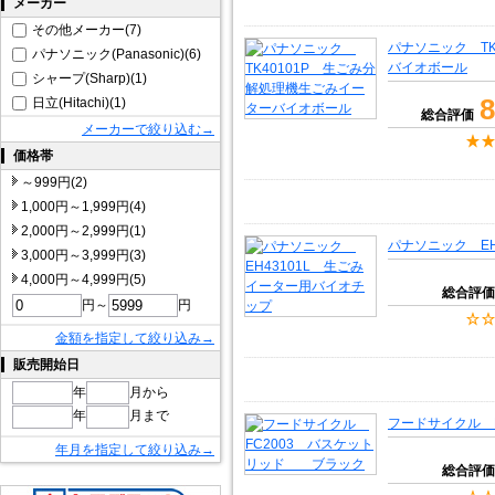
メーカー
その他メーカー(7)
パナソニック TK
パナソニック(Panasonic)(6)
バイオボール
シャープ(Sharp)(1)
8
日立(Hitachi)(1)
総合評価
メーカーで絞り込む→
価格帯
～999円(2)
1,000円～1,999円(4)
2,000円～2,999円(1)
パナソニック EH
3,000円～3,999円(3)
4,000円～4,999円(5)
総合評価
円～
円
金額を指定して絞り込み→
販売開始日
年
月から
年
月まで
フードサイクル 
年月を指定して絞り込み→
総合評価