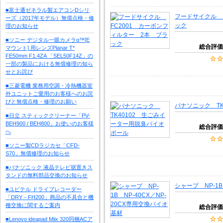
■富士通ゼネラル製エアコンDシリ
フードサイクル 
ーズ（2017年モデル）無償点検・修
ック
理のお知らせ
■ソニー デジタル一眼カメラα™[E
総合評価
マウント] 用レンズPlanar T*
FE50mm F1.4ZA 「SEL50F14Z」の
一部の製品における無償修理の知ら
せとお詫び
■三菱電機 業務用空調・冷熱機器室
外ユニットご愛用のお客様へのお詫
びと無償点検・修理のお願い
パナソニック T
■日立 スティッククリーナー「PV-
BEH900 / BEH800」お使いのお客様
総合評価
へ
■ソニー製CDラジカセ「CFD-
S70」無償修理のお知らせ
■パナソニック 液晶テレビ据置きス
タンドの無料部品交換のお知らせ
シャープ NP-1B
■ユピテル ドライブレコーダー
「DRY－FH200」商品の不具合と機
種交換に関するご案内
総合評価
■Lenovo ideapad Miix 320同梱ACア