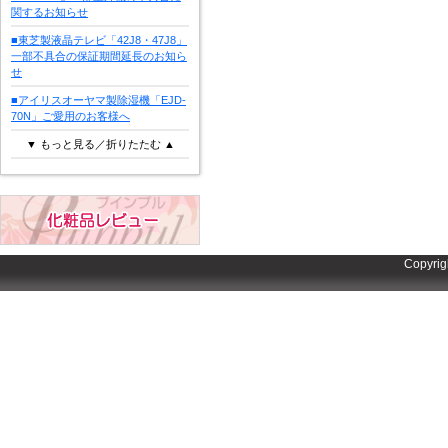
関するお知らせ
■東芝製液晶テレビ「42J8・47J8」
一部不具合の保証期間延長のお知ら
せ
■アイリスオーヤマ製除湿機「EJD-
70N」ご愛用のお客様へ
▼ もっと見る／折りたたむ ▲
Copyrig