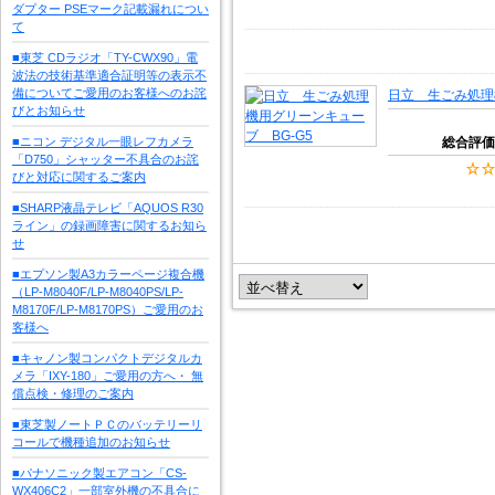
ダプター PSEマーク記載漏れについ
て
■東芝 CDラジオ「TY-CWX90」電
波法の技術基準適合証明等の表示不
備についてご愛用のお客様へのお詫
日立 生ごみ処理
びとお知らせ
■ニコン デジタル一眼レフカメラ
総合評価
「D750」シャッター不具合のお詫
びと対応に関するご案内
■SHARP液晶テレビ「AQUOS R30
ライン」の録画障害に関するお知ら
せ
■エプソン製A3カラーページ複合機
（LP-M8040F/LP-M8040PS/LP-
M8170F/LP-M8170PS）ご愛用のお
客様へ
■キャノン製コンパクトデジタルカ
メラ「IXY-180」ご愛用の方へ・ 無
償点検・修理のご案内
■東芝製ノートＰＣのバッテリーリ
コールで機種追加のお知らせ
■パナソニック製エアコン「CS-
WX406C2」一部室外機の不具合に