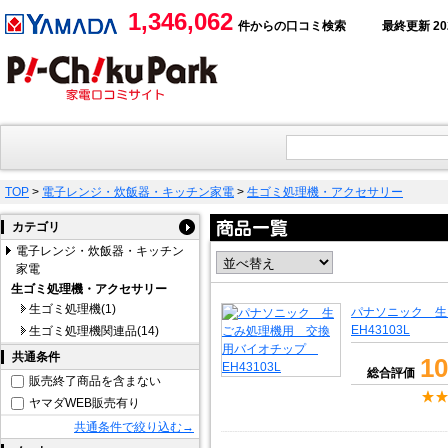
1,346,062
件からの口コミ検索
最終更新 2026
TOP
>
電子レンジ・炊飯器・キッチン家電
>
生ゴミ処理機・アクセサリー
カテゴリ
電子レンジ・炊飯器・キッチン
家電
生ゴミ処理機・アクセサリー
生ゴミ処理機(1)
パナソニック 
EH43103L
生ゴミ処理機関連品(14)
共通条件
10
総合評価
販売終了商品を含まない
ヤマダWEB販売有り
共通条件で絞り込む→