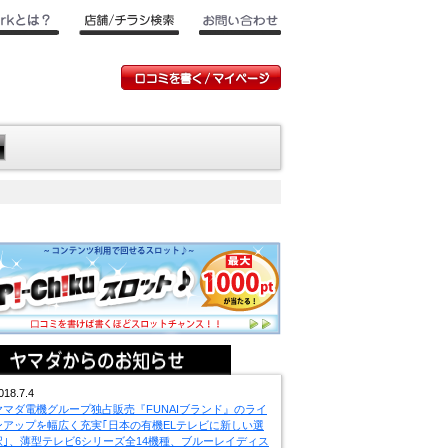
018.7.4
ヤマダ電機グループ独占販売『FUNAIブランド』のライ
ンアップを幅広く充実｢日本の有機ELテレビに新しい選
択｣、薄型テレビ6シリーズ全14機種、ブルーレイディス