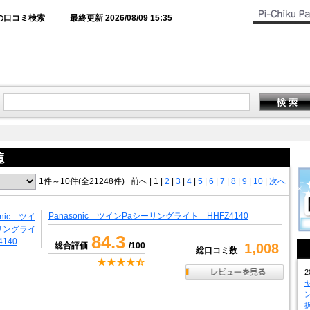
の口コミ検索
最終更新 2026/08/09 15:35
1件～10件(全21248件)
前へ
|
1 |
2
|
3
|
4
|
5
|
6
|
7
|
8
|
9
|
10
|
次へ
Panasonic ツインPaシーリングライト HHFZ4140
84.3
総合評価
/100
1,008
総口コミ数
2