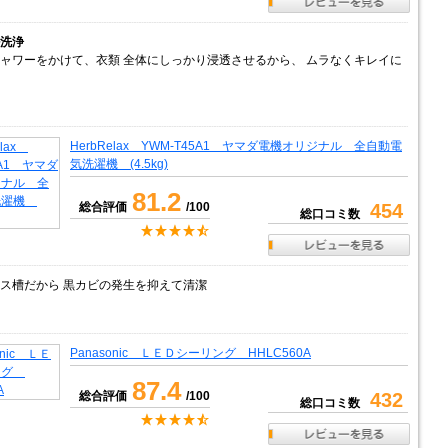
洗浄
ャワーをかけて、衣類 全体にしっかり浸透させるから、 ムラなくキレイに
HerbRelax YWM-T45A1 ヤマダ電機オリジナル 全自動電
気洗濯機 (4.5kg)
81.2
総合評価
/100
454
総口コミ数
ス槽だから 黒カビの発生を抑えて清潔
Panasonic ＬＥＤシーリング HHLC560A
87.4
総合評価
/100
432
総口コミ数