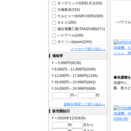
オーデリック(ODELIC)(320)
大塚家具(316)
ケルヒャー(KARCHER)(300)
・パワフル
ＮＥＣ(285)
瀧住電機工業(TAKIZUMI)(271)
ハイアール(249)
ダイソン(dyson)(244)
メーカーで絞り込む→
価格帯
～5,999円(8136)
6,000円～11,999円(2030)
12,000円～17,999円(1195)
◆洗濯槽を
18,000円～23,999円(942)
洗濯中に、
菌、黒カビ
24,000円～24,999円(669)
円～
円
金額を指定して絞り込み→
販売開始日
〜2020年12月(826)
年
月から