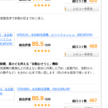
520
総口コミ数
浸透洗浄で衣類の芯まで白く洗う。
HITACHI 全自動洗濯機 ビートウォッシュ BW-9PV(N)
85.5
総合評価
/100
469
総口コミ数
除菌、黒カビを抑える「自動おそうじ」機能
洗濯槽の裏側などの見えない部分に付着した汚れ（皮脂汚れ、洗剤カス、
の胞子など）をきれいな水で洗い流します（9Lの水を追加で使います）。
TOSHIBA 全自動洗濯機 AW-42ML(W)
80.9
総合評価
/100
467
総口コミ数