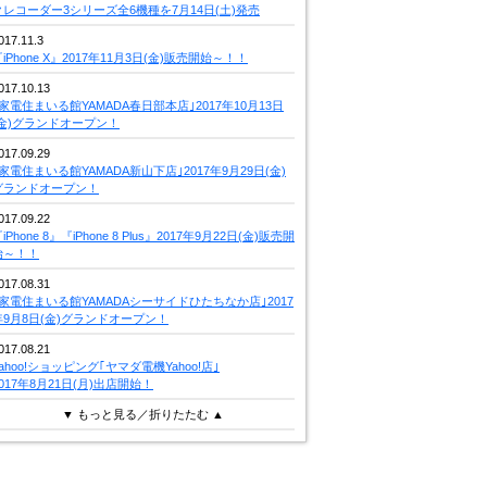
クレコーダー3シリーズ全6機種を7月14日(土)発売
017.11.3
iPhone X』2017年11月3日(金)販売開始～！！
017.10.13
｢家電住まいる館YAMADA春日部本店｣2017年10月13日
(金)グランドオープン！
017.09.29
｢家電住まいる館YAMADA新山下店｣2017年9月29日(金)
グランドオープン！
017.09.22
iPhone 8』『iPhone 8 Plus』2017年9月22日(金)販売開
始～！！
017.08.31
｢家電住まいる館YAMADAシーサイドひたちなか店｣2017
年9月8日(金)グランドオープン！
017.08.21
Yahoo!ショッピング｢ヤマダ電機Yahoo!店｣
2017年8月21日(月)出店開始！
▼ もっと見る／折りたたむ ▲