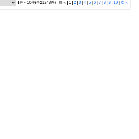
1件～10件(全21248件)
前へ
|
1 |
2
|
3
|
4
|
5
|
6
|
7
|
8
|
9
|
10
|
次へ