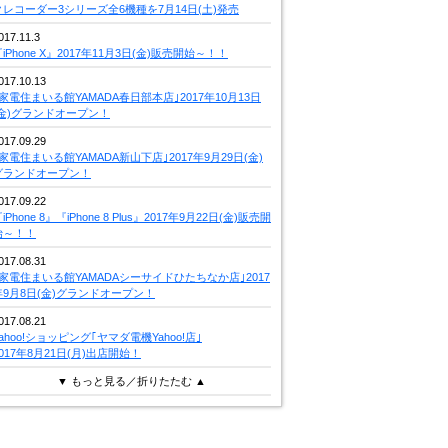
クレコーダー3シリーズ全6機種を7月14日(土)発売
017.11.3
iPhone X』2017年11月3日(金)販売開始～！！
017.10.13
｢家電住まいる館YAMADA春日部本店｣2017年10月13日
(金)グランドオープン！
017.09.29
｢家電住まいる館YAMADA新山下店｣2017年9月29日(金)
グランドオープン！
017.09.22
iPhone 8』『iPhone 8 Plus』2017年9月22日(金)販売開
始～！！
017.08.31
｢家電住まいる館YAMADAシーサイドひたちなか店｣2017
年9月8日(金)グランドオープン！
017.08.21
Yahoo!ショッピング｢ヤマダ電機Yahoo!店｣
2017年8月21日(月)出店開始！
▼ もっと見る／折りたたむ ▲