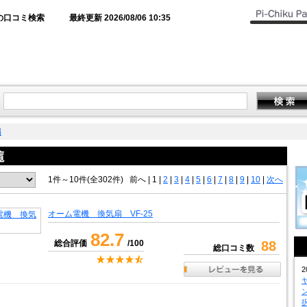
の口コミ検索
最終更新 2026/08/06 10:35
扇
1件～10件(全302件)
前へ
|
1 |
2
|
3
|
4
|
5
|
6
|
7
|
8
|
9
|
10
|
次へ
オーム電機 換気扇 VF-25
82.7
総合評価
/100
88
総口コミ数
2