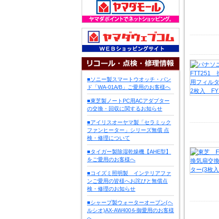
■ソニー製スマートウオッチ・バン
ド「WA-01A/B」ご愛用のお客様へ
■東芝製ノートPC用ACアダプター
の交換・回収に関するお知らせ
■アイリスオーヤマ製「セラミック
ファンヒーター」シリーズ無償 点
検・修理について
■タイガー製除湿乾燥機【AHE型】
をご愛用のお客様へ
■コイズミ照明製 インテリアファ
ンご愛用の皆様へお詫びと無償点
検・修理のお知らせ
■シャープ製ウォーターオーブン(ヘ
ルシオ)AX-AW400を御愛用のお客様
へ