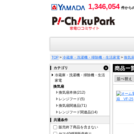
1,346,054
件から
TOP
>
冷蔵庫・洗濯機・掃除機・生活家電
>
換気
カテゴリ
冷蔵庫・洗濯機・掃除機・生活
家電
換気扇
換気扇本体(212)
レンジフード(5)
換気扇関連品(71)
レンジフード関連品(14)
共通条件
販売終了商品を含まない
ヤマダWEB販売有り