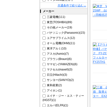
共通条件で絞り込む→
メーカー
三菱電機(111)
東芝(TOSHIBA)(89)
その他メーカー(19)
パナソニック(Panasonic)(15)
ユアサプライムス(12)
オーム電機(OHM)(11)
東洋アルミ(10)
アスカ(Asmix)(7)
ブラウン(Braun)(6)
ヤマゼン(YAMAZEN)(6)
マクセル(maxell)(3)
日立(Hitachi)(3)
サンヨー(SANYO)(2)
東和産業(2)
アイホン(1)
エイチ・ジー・エス・ティー
(HGST)(1)
エルパ(ELPA)(1)