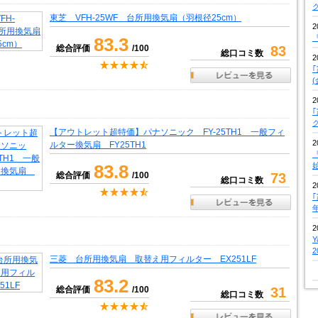
東芝 VFH-25WF 台所用換気扇（羽根径25cm）
2
『
83.3
総合評価
/100
83
総口コミ数
2
2
【アウトレット超特価】パナソニック FY-25TH1 一般フィ
2
ルター換気扇 FY25TH1
『
83.8
総合評価
/100
73
総口コミ数
2
2
三菱 台所用換気扇 取替え用フィルター EX251LF
83.2
総合評価
/100
31
総口コミ数