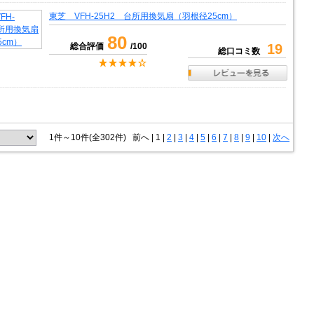
東芝 VFH-25H2 台所用換気扇（羽根径25cm）
80
総合評価
/100
19
総口コミ数
1件～10件(全302件)
前へ
|
1 |
2
|
3
|
4
|
5
|
6
|
7
|
8
|
9
|
10
|
次へ