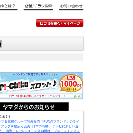
018.7.4
ヤマダ電機グループ独占販売『FUNAIブランド』のライ
ンアップを幅広く充実｢日本の有機ELテレビに新しい選
択｣、薄型テレビ6シリーズ全14機種、ブルーレイディス