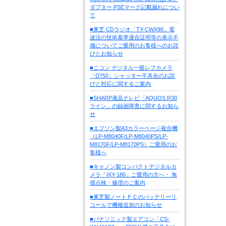
ダプター PSEマーク記載漏れについ
て
■東芝 CDラジオ「TY-CWX90」電
波法の技術基準適合証明等の表示不
備についてご愛用のお客様へのお詫
びとお知らせ
■ニコン デジタル一眼レフカメラ
「D750」シャッター不具合のお詫
びと対応に関するご案内
■SHARP液晶テレビ「AQUOS R30
ライン」の録画障害に関するお知ら
せ
■エプソン製A3カラーページ複合機
（LP-M8040F/LP-M8040PS/LP-
M8170F/LP-M8170PS）ご愛用のお
客様へ
■キャノン製コンパクトデジタルカ
メラ「IXY-180」ご愛用の方へ・ 無
償点検・修理のご案内
■東芝製ノートＰＣのバッテリーリ
コールで機種追加のお知らせ
■パナソニック製エアコン「CS-