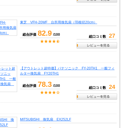
東芝 VFH-20WF 台所用換気扇（羽根径20cm）
82.9
総合評価
/100
27
総口コミ数
【アウトレット超特価】パナソニック FY-20TH1 一般フィ
ルター換気扇 FY20TH1
78.3
総合評価
/100
24
総口コミ数
MITSUBISHI 換気扇 EX252LF