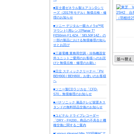
■富士通ゼネラル製エアコンDシリ
ーズ（2017年モデル）無償点検・修
理のお知らせ
■ソニー デジタル一眼カメラα™[E
マウント] 用レンズPlanar T*
FE50mm F1.4ZA 「SEL50F14Z」の
一部の製品における無償修理の知ら
せとお詫び
■三菱電機 業務用空調・冷熱機器室
外ユニットご愛用のお客様へのお詫
びと無償点検・修理のお願い
■日立 スティッククリーナー「PV-
BEH900 / BEH800」お使いのお客様
へ
■ソニー製CDラジカセ「CFD-
S70」無償修理のお知らせ
■パナソニック 液晶テレビ据置きス
タンドの無料部品交換のお知らせ
■ユピテル ドライブレコーダー
「DRY－FH200」商品の不具合と機
種交換に関するご案内
■Lenovo ideapad Miix 320同梱ACア