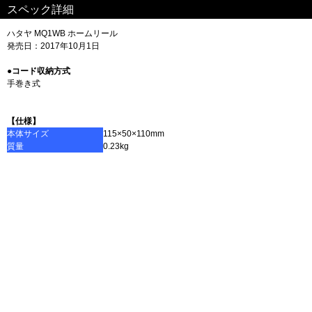
スペック詳細
ハタヤ MQ1WB ホームリール
発売日：2017年10月1日
●コード収納方式
手巻き式
【仕様】
本体サイズ
115×50×110mm
質量
0.23kg