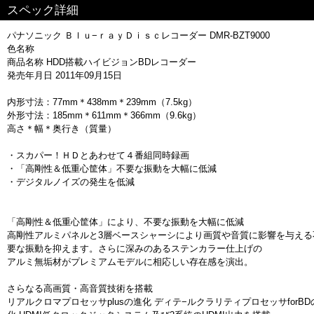
スペック詳細
パナソニック Ｂｌｕ−ｒａｙＤｉｓｃレコーダー DMR-BZT9000
色名称
商品名称 HDD搭載ハイビジョンBDレコーダー
発売年月日 2011年09月15日
内形寸法：77mm＊438mm＊239mm（7.5kg）
外形寸法：185mm＊611mm＊366mm（9.6kg）
高さ＊幅＊奥行き（質量）
・スカパー！ＨＤとあわせて４番組同時録画
・「高剛性＆低重心筐体」不要な振動を大幅に低減
・デジタルノイズの発生を低減
「高剛性＆低重心筐体」により、不要な振動を大幅に低減
高剛性アルミパネルと3層ベースシャーシにより画質や音質に影響を与える
要な振動を抑えます。さらに深みのあるステンカラー仕上げの
アルミ無垢材がプレミアムモデルに相応しい存在感を演出。
さらなる高画質・高音質技術を搭載
リアルクロマプロセッサplusの進化 ディテ−ルクラリティプロセッサforBD