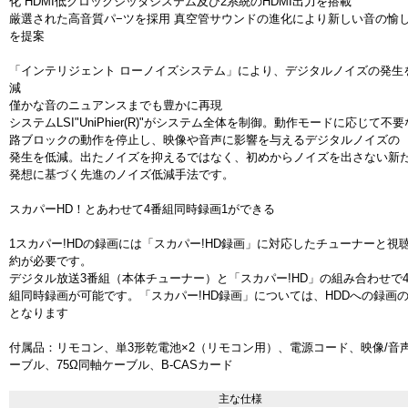
化 HDMI低クロックジッタシステム及び2系統のHDMI出力を搭載
厳選された高音質パ−ツを採用 真空管サウンドの進化により新しい音の愉
を提案
「インテリジェント ローノイズシステム」により、デジタルノイズの発生
減
僅かな音のニュアンスまでも豊かに再現
システムLSI"UniPhier(R)"がシステム全体を制御。動作モードに応じて不
路ブロックの動作を停止し、映像や音声に影響を与えるデジタルノイズの
発生を低減。出たノイズを抑えるではなく、初めからノイズを出さない新
発想に基づく先進のノイズ低減手法です。
スカパーHD！とあわせて4番組同時録画1ができる
1スカパー!HDの録画には「スカパー!HD録画」に対応したチューナーと視
約が必要です。
デジタル放送3番組（本体チューナー）と「スカパー!HD」の組み合わせで
組同時録画が可能です。「スカパー!HD録画」については、HDDへの録画
となります
付属品：リモコン、単3形乾電池×2（リモコン用）、電源コード、映像/音
ーブル、75Ω同軸ケーブル、B-CASカード
主な仕様