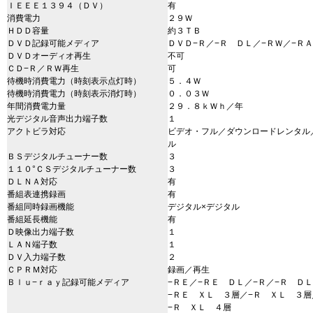
ＩＥＥＥ１３９４（ＤＶ）
有
消費電力
２９Ｗ
ＨＤＤ容量
約３ＴＢ
ＤＶＤ記録可能メディア
ＤＶＤ−Ｒ／−Ｒ ＤＬ／−ＲＷ／−Ｒ
ＤＶＤオーディオ再生
不可
ＣＤ−Ｒ／ＲＷ再生
可
待機時消費電力（時刻表示点灯時）
５．４Ｗ
待機時消費電力（時刻表示消灯時）
０．０３Ｗ
年間消費電力量
２９．８ｋＷｈ／年
光デジタル音声出力端子数
１
アクトビラ対応
ビデオ・フル／ダウンロードレンタル
ル
ＢＳデジタルチューナー数
３
１１０°ＣＳデジタルチューナー数
３
ＤＬＮＡ対応
有
番組表連携録画
有
番組同時録画機能
デジタル×デジタル
番組延長機能
有
Ｄ映像出力端子数
１
ＬＡＮ端子数
１
ＤＶ入力端子数
２
ＣＰＲＭ対応
録画／再生
Ｂｌｕ−ｒａｙ記録可能メディア
−ＲＥ／−ＲＥ ＤＬ／−Ｒ／−Ｒ Ｄ
−ＲＥ ＸＬ ３層／−Ｒ ＸＬ ３層
−Ｒ ＸＬ ４層