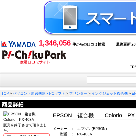
1,346,056
件からの口コミ検索
最終更新 2026
EP
TOP
>
パソコン・周辺機器・PCソフト
>
プリンター
>
インクジェット複合機
>
E
EPSON 複合機 Colorio PX-
販売を終了させて頂きまし
メーカー
：
エプソン(EPSON)
た。
型番
：
PX-403A