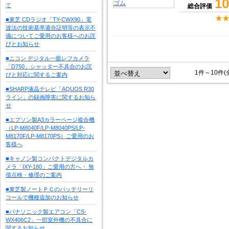
10
て
総合評価
■東芝 CDラジオ「TY-CWX90」電
波法の技術基準適合証明等の表示不
備についてご愛用のお客様へのお詫
びとお知らせ
■ニコン デジタル一眼レフカメラ
「D750」シャッター不具合のお詫
1件～10件(
びと対応に関するご案内
■SHARP液晶テレビ「AQUOS R30
ライン」の録画障害に関するお知ら
せ
■エプソン製A3カラーページ複合機
（LP-M8040F/LP-M8040PS/LP-
M8170F/LP-M8170PS）ご愛用のお
客様へ
■キャノン製コンパクトデジタルカ
メラ「IXY-180」ご愛用の方へ・ 無
償点検・修理のご案内
■東芝製ノートＰＣのバッテリーリ
コールで機種追加のお知らせ
■パナソニック製エアコン「CS-
WX406C2」一部室外機の不具合に
関するお知らせ