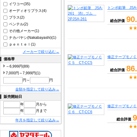
イワコー(35)
トンボ鉛筆 JSA-
オーディオリプラス(4)
90
プラス(2)
総合評価
ペンテル(2)
その他メーカー(1)
ナカバヤシ(Nakabayashi)(1)
ｐｅｎｔｅｌ(1)
メーカーで絞り込む→
修正テープモノＣＣ
価格帯
86
～6,999円(89)
総合評価
7,000円～7,999円(1)
円～
円
金額を指定して絞り込み→
販売開始日
年
月から
修正テープモノＣＣ
年
月まで
9
総合評価
年月を指定して絞り込み→