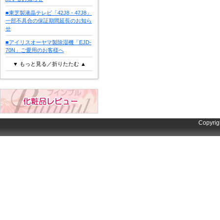
■東芝製液晶テレビ「42J8・47J8」
一部不具合の保証期間延長のお知ら
せ
■アイリスオーヤマ製除湿機「EJD-
70N」ご愛用のお客様へ
▼ もっと見る／折りたたむ ▲
Copyrig