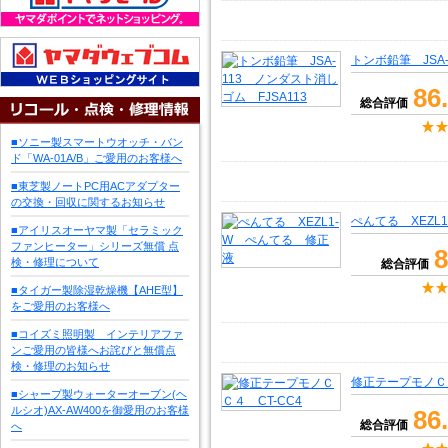
トンボ鉛筆 JSA-
86
総合評価
■ソニー製スマートウオッチ・バン
ド「WA-01A/B」ご愛用のお客様へ
■東芝製ノートPC用ACアダプター
の交換・回収に関するお知らせ
ぺんてる XEZL
■アイリスオーヤマ製「セラミック
ファンヒーター」シリーズ無償 点
8
検・修理について
総合評価
■タイガー製除湿乾燥機【AHE型】
をご愛用のお客様へ
■コイズミ照明製 インテリアファ
ンご愛用の皆様へお詫びと無償点
検・修理のお知らせ
修正テープモノＣＣ
■シャープ製ウォーターオーブン(ヘ
ルシオ)AX-AW400を御愛用のお客様
86
総合評価
へ