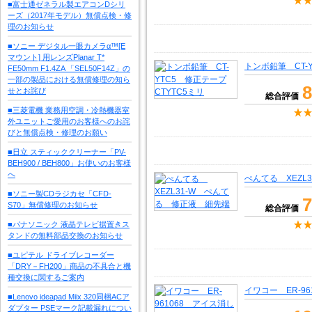
■富士通ゼネラル製エアコンDシリ
ーズ（2017年モデル）無償点検・修
理のお知らせ
■ソニー デジタル一眼カメラα™[E
マウント] 用レンズPlanar T*
トンボ鉛筆 CT-
FE50mm F1.4ZA 「SEL50F14Z」の
一部の製品における無償修理の知ら
8
せとお詫び
総合評価
■三菱電機 業務用空調・冷熱機器室
外ユニットご愛用のお客様へのお詫
びと無償点検・修理のお願い
■日立 スティッククリーナー「PV-
BEH900 / BEH800」お使いのお客様
へ
ぺんてる XEZL
■ソニー製CDラジカセ「CFD-
7
S70」無償修理のお知らせ
総合評価
■パナソニック 液晶テレビ据置きス
タンドの無料部品交換のお知らせ
■ユピテル ドライブレコーダー
「DRY－FH200」商品の不具合と機
種交換に関するご案内
イワコー ER-9
■Lenovo ideapad Miix 320同梱ACア
ダプター PSEマーク記載漏れについ