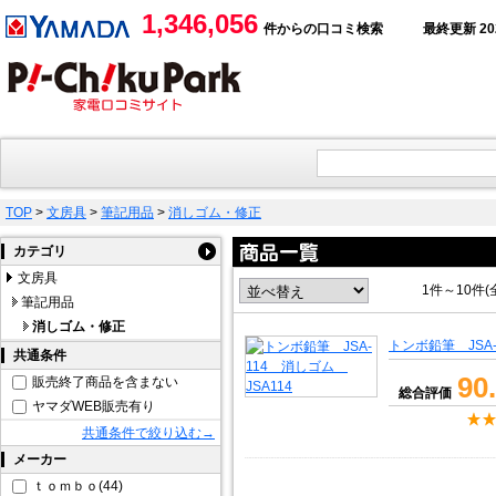
1,346,056
件からの口コミ検索
最終更新 2026
TOP
>
文房具
>
筆記用品
>
消しゴム・修正
カテゴリ
文房具
1件～10件(
筆記用品
消しゴム・修正
トンボ鉛筆 JSA-
共通条件
90
販売終了商品を含まない
総合評価
ヤマダWEB販売有り
共通条件で絞り込む→
メーカー
ｔｏｍｂｏ(44)