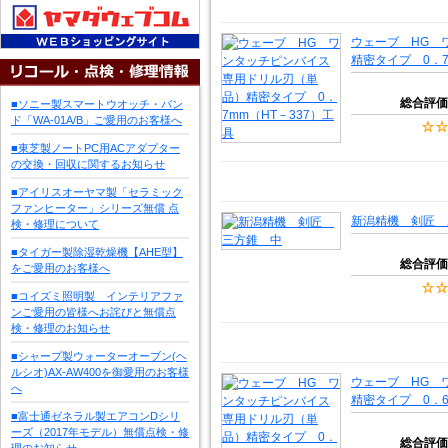
ウェーブ HG 
精密タイプ 0．7
総合評価
■ソニー製スマートウオッチ・バン
ド「WA-01A/B」ご愛用のお客様へ
■東芝製ノートPC用ACアダプター
の交換・回収に関するお知らせ
■アイリスオーヤマ製「セラミック
ファンヒーター」シリーズ無償 点
新潟精機 剣匠 
検・修理について
■タイガー製除湿乾燥機【AHE型】
総合評価
をご愛用のお客様へ
■コイズミ照明製 インテリアファ
ンご愛用の皆様へお詫びと無償点
検・修理のお知らせ
■シャープ製ウォーターオーブン(ヘ
ルシオ)AX-AW400を御愛用のお客様
ウェーブ HG 
へ
精密タイプ 0．6
■富士通ゼネラル製エアコンDシリ
ーズ（2017年モデル）無償点検・修
総合評価
理のお知らせ