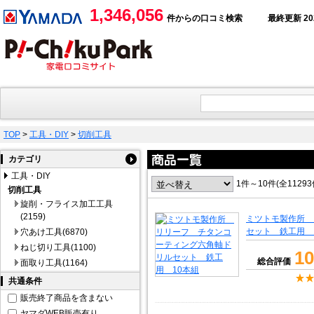
1,346,056
件からの口コミ検索
最終更新 2026
TOP
>
工具・DIY
>
切削工具
カテゴリ
工具・DIY
1件～10件(全1129
切削工具
旋削・フライス加工工具
(2159)
ミツトモ製作所 
セット 鉄工用 
穴あけ工具(6870)
ねじ切り工具(1100)
10
総合評価
面取り工具(1164)
共通条件
販売終了商品を含まない
ヤマダWEB販売有り