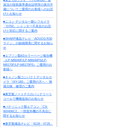
波法の技術基準適合証明等の表示不
備についてご愛用のお客様へのお詫
びとお知らせ
■ニコン デジタル一眼レフカメラ
「D750」シャッター不具合のお詫
びと対応に関するご案内
■SHARP液晶テレビ「AQUOS R30
ライン」の録画障害に関するお知ら
せ
■エプソン製A3カラーページ複合機
（LP-M8040F/LP-M8040PS/LP-
M8170F/LP-M8170PS）ご愛用のお
客様へ
■キャノン製コンパクトデジタルカ
メラ「IXY-180」ご愛用の方へ・ 無
償点検・修理のご案内
■東芝製ノートＰＣのバッテリーリ
コールで機種追加のお知らせ
■パナソニック製エアコン「CS-
WX406C2」一部室外機の不具合に
関するお知らせ
■東芝製液晶テレビ「42J8・47J8」