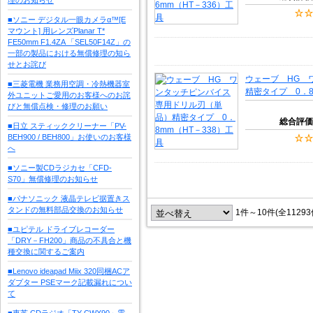
■ソニー デジタル一眼カメラα™[E
マウント] 用レンズPlanar T*
FE50mm F1.4ZA 「SEL50F14Z」の
一部の製品における無償修理の知ら
せとお詫び
ウェーブ HG 
■三菱電機 業務用空調・冷熱機器室
精密タイプ 0．8
外ユニットご愛用のお客様へのお詫
びと無償点検・修理のお願い
総合評価
■日立 スティッククリーナー「PV-
BEH900 / BEH800」お使いのお客様
へ
■ソニー製CDラジカセ「CFD-
S70」無償修理のお知らせ
■パナソニック 液晶テレビ据置きス
タンドの無料部品交換のお知らせ
1件～10件(全1129
■ユピテル ドライブレコーダー
「DRY－FH200」商品の不具合と機
種交換に関するご案内
■Lenovo ideapad Miix 320同梱ACア
ダプター PSEマーク記載漏れについ
て
■東芝 CDラジオ「TY-CWX90」電