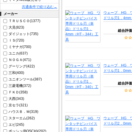
共通条件で絞り込む→
ウェーブ HG 
メーカー
ドリル刃1．4mm
ＴＲＵＳＣＯ(1377)
大見(823)
総合評価
ダイジェット(735)
ＩＳ(720)
ミヤナガ(700)
ユニカ(637)
ＮＯＧＡ(471)
ウェーブ HG 
グーリング(422)
ドリル刃1．0mm
三和(400)
ユニオンツール(387)
総合評価
三菱電機(372)
ＦＫＤ(358)
大西(343)
京セラ(321)
ハウスＢ．Ｍ(319)
スターエム(262)
ウェーブ HG 
ドリル刃2．0mm
エビ(245)
ボッシュ(BOSCH)(202)