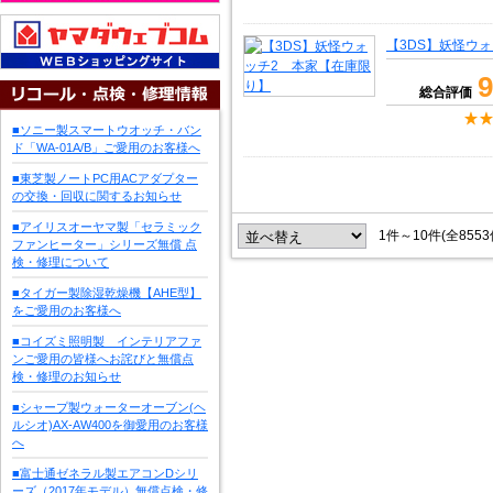
【3DS】妖怪ウ
9
総合評価
■ソニー製スマートウオッチ・バン
ド「WA-01A/B」ご愛用のお客様へ
■東芝製ノートPC用ACアダプター
の交換・回収に関するお知らせ
■アイリスオーヤマ製「セラミック
1件～10件(全855
ファンヒーター」シリーズ無償 点
検・修理について
■タイガー製除湿乾燥機【AHE型】
をご愛用のお客様へ
■コイズミ照明製 インテリアファ
ンご愛用の皆様へお詫びと無償点
検・修理のお知らせ
■シャープ製ウォーターオーブン(ヘ
ルシオ)AX-AW400を御愛用のお客様
へ
■富士通ゼネラル製エアコンDシリ
ーズ（2017年モデル）無償点検・修