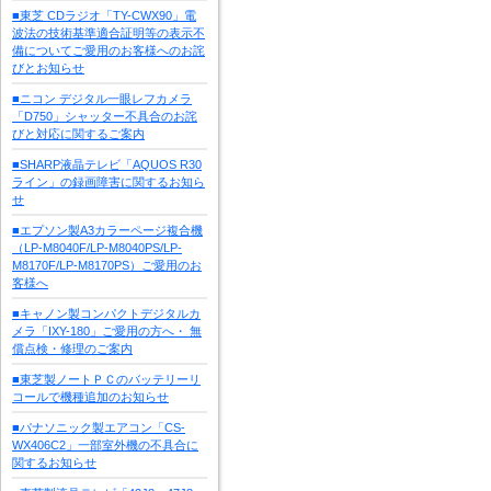
■東芝 CDラジオ「TY-CWX90」電
波法の技術基準適合証明等の表示不
備についてご愛用のお客様へのお詫
びとお知らせ
■ニコン デジタル一眼レフカメラ
「D750」シャッター不具合のお詫
びと対応に関するご案内
■SHARP液晶テレビ「AQUOS R30
ライン」の録画障害に関するお知ら
せ
■エプソン製A3カラーページ複合機
（LP-M8040F/LP-M8040PS/LP-
M8170F/LP-M8170PS）ご愛用のお
客様へ
■キャノン製コンパクトデジタルカ
メラ「IXY-180」ご愛用の方へ・ 無
償点検・修理のご案内
■東芝製ノートＰＣのバッテリーリ
コールで機種追加のお知らせ
■パナソニック製エアコン「CS-
WX406C2」一部室外機の不具合に
関するお知らせ