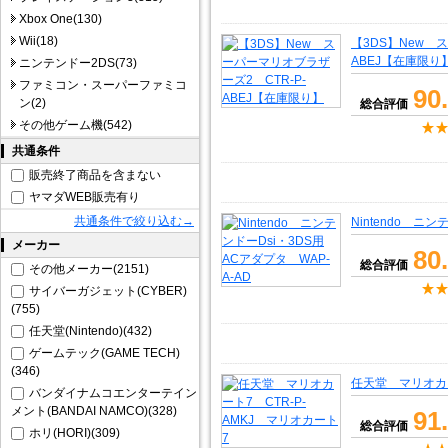
Xbox One(130)
Wii(18)
【3DS】New 
ABEJ【在庫限り
ニンテンドー2DS(73)
ファミコン・スーパーファミコ
90
ン(2)
総合評価
その他ゲーム機(542)
共通条件
販売終了商品を含まない
ヤマダWEB販売有り
共通条件で絞り込む→
Nintendo ニ
メーカー
80
総合評価
その他メーカー(2151)
サイバーガジェット(CYBER)
(755)
任天堂(Nintendo)(432)
ゲームテック(GAME TECH)
(346)
任天堂 マリオカー
バンダイナムコエンターテイン
メント(BANDAI NAMCO)(328)
91
総合評価
ホリ(HORI)(309)