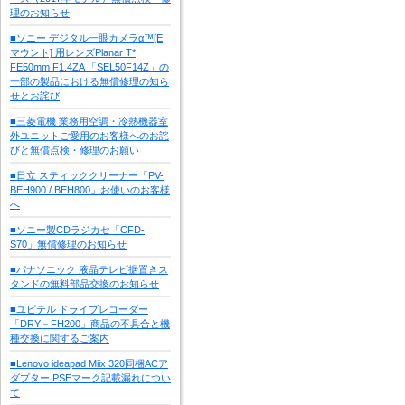
理のお知らせ
■ソニー デジタル一眼カメラα™[E
マウント] 用レンズPlanar T*
FE50mm F1.4ZA 「SEL50F14Z」の
一部の製品における無償修理の知ら
せとお詫び
■三菱電機 業務用空調・冷熱機器室
外ユニットご愛用のお客様へのお詫
びと無償点検・修理のお願い
■日立 スティッククリーナー「PV-
BEH900 / BEH800」お使いのお客様
へ
■ソニー製CDラジカセ「CFD-
S70」無償修理のお知らせ
■パナソニック 液晶テレビ据置きス
タンドの無料部品交換のお知らせ
■ユピテル ドライブレコーダー
「DRY－FH200」商品の不具合と機
種交換に関するご案内
■Lenovo ideapad Miix 320同梱ACア
ダプター PSEマーク記載漏れについ
て