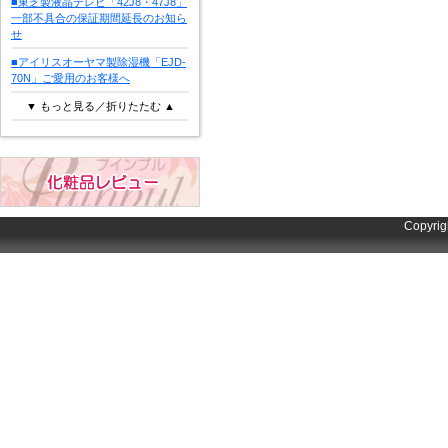
■東芝製液晶テレビ「42J8・47J8」
一部不具合の保証期間延長のお知ら
せ
■アイリスオーヤマ製除湿機「EJD-
70N」ご愛用のお客様へ
▼ もっと見る／折りたたむ ▲
Copyrig