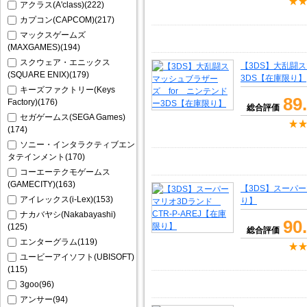
アクラス(A'class)(222)
カプコン(CAPCOM)(217)
マックスゲームズ
(MAXGAMES)(194)
スクウェア・エニックス
【3DS】大乱闘
(SQUARE ENIX)(179)
3DS【在庫限り】
キーズファクトリー(Keys
89
Factory)(176)
総合評価
セガゲームス(SEGA Games)
(174)
ソニー・インタラクティブエン
タテインメント(170)
コーエーテクモゲームス
(GAMECITY)(163)
【3DS】スーパー
アイレックス(i-Lex)(153)
り】
ナカバヤシ(Nakabayashi)
90
(125)
総合評価
エンターグラム(119)
ユービーアイソフト(UBISOFT)
(115)
3goo(96)
アンサー(94)