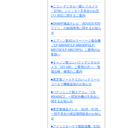
■ニコン デジタル一眼レフカメラ
「D750」シャッター不具合のお詫
びと対応に関するご案内
■SHARP液晶テレビ「AQUOS R30
ライン」の録画障害に関するお知ら
せ
■エプソン製A3カラーページ複合機
（LP-M8040F/LP-M8040PS/LP-
M8170F/LP-M8170PS）ご愛用のお
客様へ
■キャノン製コンパクトデジタルカ
メラ「IXY-180」ご愛用の方へ・ 無
償点検・修理のご案内
■東芝製ノートＰＣのバッテリーリ
コールで機種追加のお知らせ
■パナソニック製エアコン「CS-
WX406C2」一部室外機の不具合に
関するお知らせ
■東芝製液晶テレビ「42J8・47J8」
一部不具合の保証期間延長のお知ら
せ
■アイリスオーヤマ製除湿機「EJD-