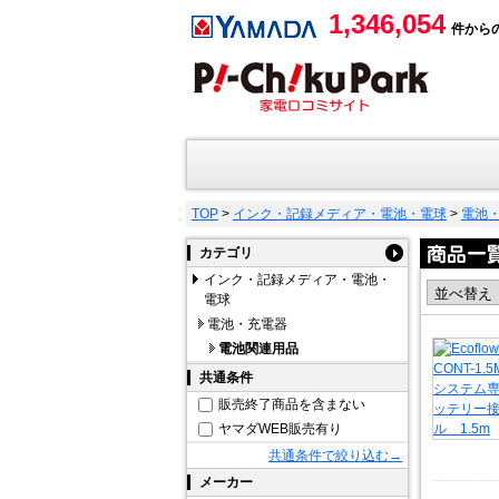
1,346,054
件から
TOP
>
インク・記録メディア・電池・電球
>
電池
カテゴリ
インク・記録メディア・電池・
電球
電池・充電器
電池関連用品
共通条件
販売終了商品を含まない
ヤマダWEB販売有り
共通条件で絞り込む→
メーカー