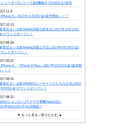
クレコーダー3シリーズ全6機種を7月14日(土)発売
017.11.3
iPhone X』2017年11月3日(金)販売開始～！！
017.10.13
｢家電住まいる館YAMADA春日部本店｣2017年10月13日
(金)グランドオープン！
017.09.29
｢家電住まいる館YAMADA新山下店｣2017年9月29日(金)
グランドオープン！
017.09.22
iPhone 8』『iPhone 8 Plus』2017年9月22日(金)販売開
始～！！
017.08.31
｢家電住まいる館YAMADAシーサイドひたちなか店｣2017
年9月8日(金)グランドオープン！
017.08.21
Yahoo!ショッピング｢ヤマダ電機Yahoo!店｣
2017年8月21日(月)出店開始！
▼ もっと見る／折りたたむ ▲