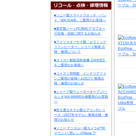
■ソニー製スマートウオッチ・バン
ド「WA-01A/B」ご愛用のお客様へ
■東芝製ノートPC用ACアダプター
の交換・回収に関するお知らせ
■アイリスオーヤマ製「セラミック
ファンヒーター」シリーズ無償 点
検・修理について
■タイガー製除湿乾燥機【AHE型】
をご愛用のお客様へ
■コイズミ照明製 インテリアファ
ンご愛用の皆様へお詫びと無償点
検・修理のお知らせ
■シャープ製ウォーターオーブン(ヘ
ルシオ)AX-AW400を御愛用のお客様
へ
■富士通ゼネラル製エアコンDシリ
ーズ（2017年モデル）無償点検・修
理のお知らせ
■ソニー デジタル一眼カメラα™[E
マウント] 用レンズPlanar T*