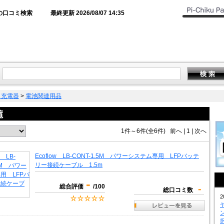
の口コミ検索
最終更新 2026/08/07 14:35
・充電器
>
電池関連用品
1件～6件(全6件)
前へ
|
1 |
次へ
Ecoflow LB-CONT-1.5M パワーシステム専用 LFPバッテ
リー接続ケーブル 1.5m
-
総合評価
/100
-
総口コミ数
2