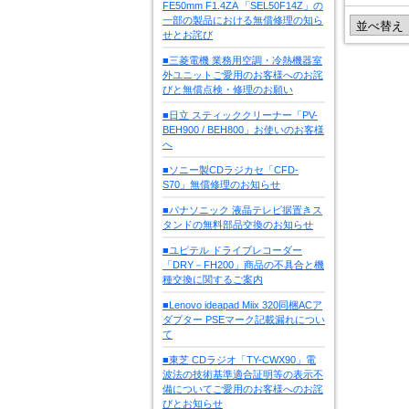
FE50mm F1.4ZA 「SEL50F14Z」の
一部の製品における無償修理の知ら
せとお詫び
■三菱電機 業務用空調・冷熱機器室
外ユニットご愛用のお客様へのお詫
びと無償点検・修理のお願い
■日立 スティッククリーナー「PV-
BEH900 / BEH800」お使いのお客様
へ
■ソニー製CDラジカセ「CFD-
S70」無償修理のお知らせ
■パナソニック 液晶テレビ据置きス
タンドの無料部品交換のお知らせ
■ユピテル ドライブレコーダー
「DRY－FH200」商品の不具合と機
種交換に関するご案内
■Lenovo ideapad Miix 320同梱ACア
ダプター PSEマーク記載漏れについ
て
■東芝 CDラジオ「TY-CWX90」電
波法の技術基準適合証明等の表示不
備についてご愛用のお客様へのお詫
びとお知らせ