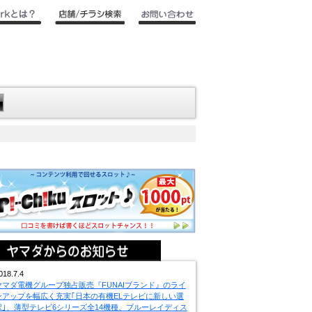
018.7.4
ヤマダ電機グループ独占販売『FUNAIブランド』のライ
ンアップを幅広く充実｢日本の有機ELテレビに新しい選
択｣、薄型テレビ6シリーズ全14機種、ブルーレイディス