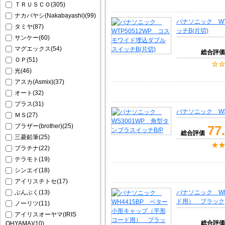
ＴＲＵＳＣＯ(305)
ナカバヤシ(Nakabayashi)(99)
パナソニック WT
タミヤ(87)
ッチB(片切)
サンケー(60)
マグエックス(54)
総合評価
ＯＰ(51)
光(46)
アスカ(Asmix)(37)
オート(32)
プラス(31)
パナソニック WS
ＭＳ(27)
ブラザー(brother)(25)
77
総合評価
三菱鉛筆(25)
プラチナ(22)
テラモト(19)
シンエイ(18)
アイリスチトセ(17)
ぶんぶく(13)
パナソニック W
ド用） ブラック
ノーリツ(11)
アイリスオーヤマ(IRIS
総合評価
OHYAMA)(10)