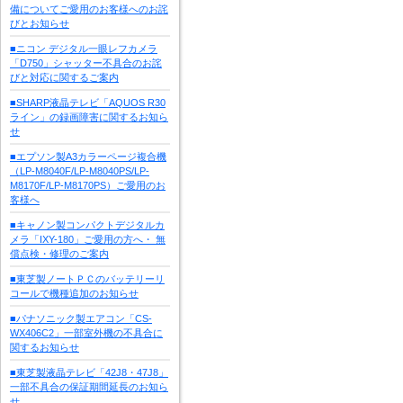
備についてご愛用のお客様へのお詫
びとお知らせ
■ニコン デジタル一眼レフカメラ
「D750」シャッター不具合のお詫
びと対応に関するご案内
■SHARP液晶テレビ「AQUOS R30
ライン」の録画障害に関するお知ら
せ
■エプソン製A3カラーページ複合機
（LP-M8040F/LP-M8040PS/LP-
M8170F/LP-M8170PS）ご愛用のお
客様へ
■キャノン製コンパクトデジタルカ
メラ「IXY-180」ご愛用の方へ・ 無
償点検・修理のご案内
■東芝製ノートＰＣのバッテリーリ
コールで機種追加のお知らせ
■パナソニック製エアコン「CS-
WX406C2」一部室外機の不具合に
関するお知らせ
■東芝製液晶テレビ「42J8・47J8」
一部不具合の保証期間延長のお知ら
せ