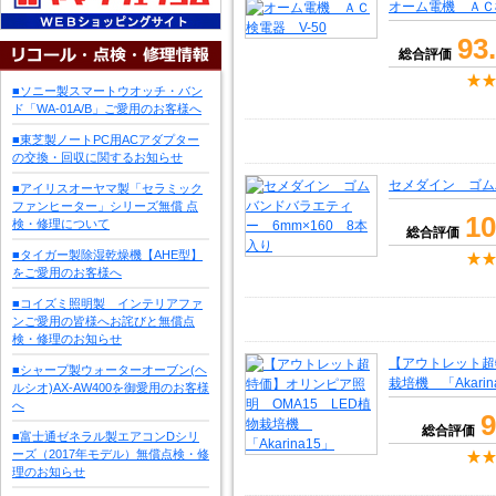
オーム電機 ＡＣ検
93
総合評価
■ソニー製スマートウオッチ・バン
ド「WA-01A/B」ご愛用のお客様へ
■東芝製ノートPC用ACアダプター
の交換・回収に関するお知らせ
セメダイン ゴム
■アイリスオーヤマ製「セラミック
ファンヒーター」シリーズ無償 点
10
検・修理について
総合評価
■タイガー製除湿乾燥機【AHE型】
をご愛用のお客様へ
■コイズミ照明製 インテリアファ
ンご愛用の皆様へお詫びと無償点
検・修理のお知らせ
【アウトレット超
■シャープ製ウォーターオーブン(ヘ
栽培機 「Akarin
ルシオ)AX-AW400を御愛用のお客様
へ
9
総合評価
■富士通ゼネラル製エアコンDシリ
ーズ（2017年モデル）無償点検・修
理のお知らせ