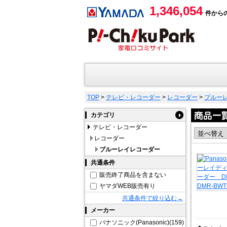
1,346,054
件から
TOP
>
テレビ・レコーダー
>
レコーダー
>
ブルー
カテゴリ
テレビ・レコーダー
レコーダー
ブルーレイレコーダー
共通条件
販売終了商品を含まない
ヤマダWEB販売有り
共通条件で絞り込む→
メーカー
パナソニック(Panasonic)(159)