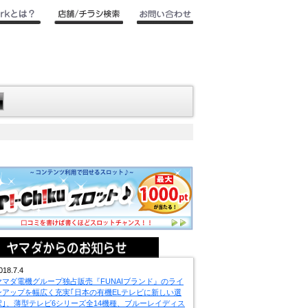
018.7.4
ヤマダ電機グループ独占販売『FUNAIブランド』のライ
ンアップを幅広く充実｢日本の有機ELテレビに新しい選
択｣、薄型テレビ6シリーズ全14機種、ブルーレイディス