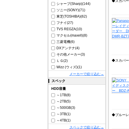
◆スカパー
シャープ(Sharp)(144)
ソニー(SONY)(71)
東芝(TOSHIBA)(62)
フナイ(27)
TVS REGZA(10)
マクセル(maxell)(8)
三菱電機(6)
DXアンテナ(4)
その他メーカー(3)
◆スカパー
ＬＧ(2)
Wizz (ウィズ)(1)
メーカーで絞り込む→
スペック
HDD容量
～1TB(8)
～2TB(5)
～500GB(3)
～3TB(1)
◆ブルーレ
～4TB(1)
スペックで絞り込む→