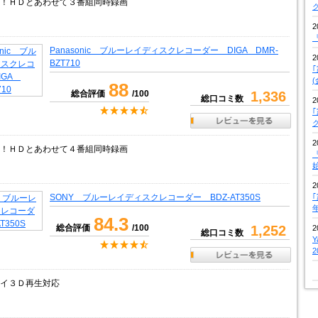
！ＨＤとあわせて３番組同時録画
2
『
Panasonic ブルーレイディスクレコーダー DIGA DMR-
2
BZT710
88
総合評価
/100
1,336
総口コミ数
2
2
！ＨＤとあわせて４番組同時録画
『
2
SONY ブルーレイディスクレコーダー BDZ-AT350S
84.3
総合評価
/100
1,252
2
総口コミ数
イ３Ｄ再生対応