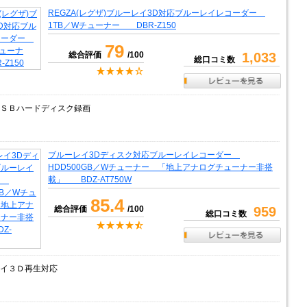
REGZA(レグザ)ブルーレイ3D対応ブルーレイレコーダー
1TB／Wチューナー DBR-Z150
79
総合評価
/100
1,033
総口コミ数
ＳＢハードディスク録画
ブルーレイ3Dディスク対応ブルーレイレコーダー
HDD500GB／Wチューナー 「地上アナログチューナー非搭
載」 BDZ-AT750W
85.4
総合評価
/100
959
総口コミ数
イ３Ｄ再生対応