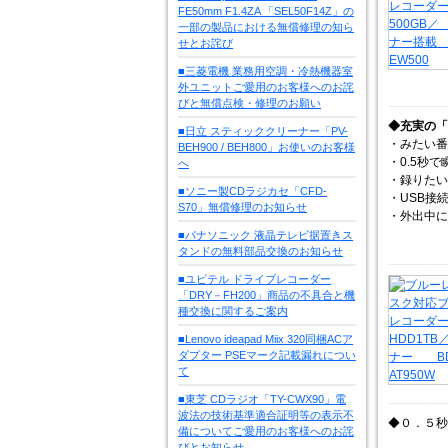
FE50mm F1.4ZA 「SEL50F14Z」の
一部の製品における無償修理の知ら
せとお詫び
■三菱電機 業務用空調・冷熱機器室
外ユニットご愛用のお客様へのお詫
びと無償点検・修理のお願い
◆充実の「
■日立 スティッククリーナー「PV-
・みたい番
BEH900 / BEH800」お使いのお客様
・0.5秒
へ
・録りたい
■ソニー製CDラジカセ「CFD-
・USB接
S70」無償修理のお知らせ
・外出中に
■パナソニック 液晶テレビ据置きス
タンドの無料部品交換のお知らせ
■ユピテル ドライブレコーダー
「DRY－FH200」商品の不具合と機
種交換に関するご案内
■Lenovo ideapad Miix 320同梱ACア
ダプター PSEマーク記載漏れについ
て
■東芝 CDラジオ「TY-CWX90」電
波法の技術基準適合証明等の表示不
◆０．５秒
備についてご愛用のお客様へのお詫
びとお知らせ