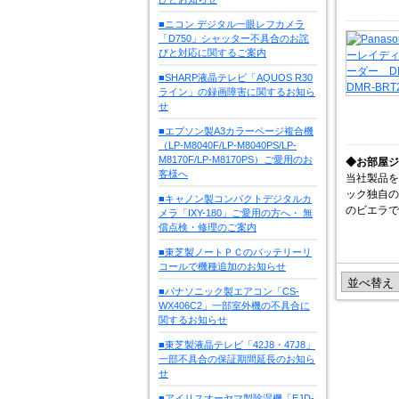
■ニコン デジタル一眼レフカメラ
「D750」シャッター不具合のお詫
びと対応に関するご案内
■SHARP液晶テレビ「AQUOS R30
ライン」の録画障害に関するお知ら
せ
■エプソン製A3カラーページ複合機
（LP-M8040F/LP-M8040PS/LP-
M8170F/LP-M8170PS）ご愛用のお
◆お部屋ジ
客様へ
当社製品を
ック独自の
■キャノン製コンパクトデジタルカ
のビエラで
メラ「IXY-180」ご愛用の方へ・ 無
償点検・修理のご案内
■東芝製ノートＰＣのバッテリーリ
コールで機種追加のお知らせ
■パナソニック製エアコン「CS-
WX406C2」一部室外機の不具合に
関するお知らせ
■東芝製液晶テレビ「42J8・47J8」
一部不具合の保証期間延長のお知ら
せ
■アイリスオーヤマ製除湿機「EJD-