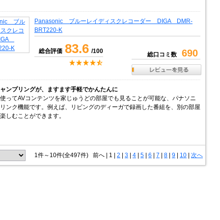
Panasonic ブルーレイディスクレコーダー DIGA DMR-
BRT220-K
83.6
総合評価
/100
690
総口コミ数
ャンプリングが、ますます手軽でかんたんに
使ってAVコンテンツを家じゅうどの部屋でも見ることが可能な、パナソニ
リンク機能です。例えば、リビングのディーガで録画した番組を、別の部屋
楽しむことができます。
1件～10件(全497件)
前へ
|
1 |
2
|
3
|
4
|
5
|
6
|
7
|
8
|
9
|
10
|
次へ