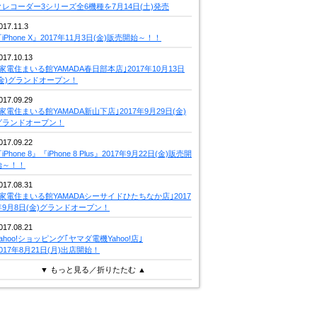
クレコーダー3シリーズ全6機種を7月14日(土)発売
017.11.3
iPhone X』2017年11月3日(金)販売開始～！！
017.10.13
｢家電住まいる館YAMADA春日部本店｣2017年10月13日
(金)グランドオープン！
017.09.29
｢家電住まいる館YAMADA新山下店｣2017年9月29日(金)
グランドオープン！
017.09.22
iPhone 8』『iPhone 8 Plus』2017年9月22日(金)販売開
始～！！
017.08.31
｢家電住まいる館YAMADAシーサイドひたちなか店｣2017
年9月8日(金)グランドオープン！
017.08.21
Yahoo!ショッピング｢ヤマダ電機Yahoo!店｣
2017年8月21日(月)出店開始！
▼ もっと見る／折りたたむ ▲