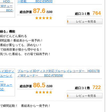
ー搭載 BDZ-EW500
87.6
総合評価
/100
764
総口コミ数
録る」機能
組がどんどん撮れる
で瞬間起動！番組表から一発予約！
番組が重なっても、諦めない！
続で録画容量が後から増やせる！
気づいた番組も、その場で録画予約！
ブルーレイ3Dディスク対応ブルーレイレコーダー HDD1TB
／Wチューナー BDZ-AT950W
86.5
総合評価
/100
722
総口コミ数
で瞬間起動！ 番組表から一発予約！