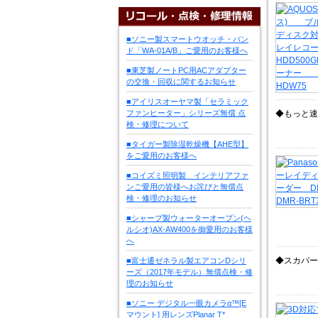
■ソニー製スマートウオッチ・バン
ド「WA-01A/B」ご愛用のお客様へ
■東芝製ノートPC用ACアダプター
の交換・回収に関するお知らせ
■アイリスオーヤマ製「セラミック
ファンヒーター」シリーズ無償 点
◆もっと速
検・修理について
■タイガー製除湿乾燥機【AHE型】
をご愛用のお客様へ
■コイズミ照明製 インテリアファ
ンご愛用の皆様へお詫びと無償点
検・修理のお知らせ
■シャープ製ウォーターオーブン(ヘ
ルシオ)AX-AW400を御愛用のお客様
へ
◆スカパー
■富士通ゼネラル製エアコンDシリ
ーズ（2017年モデル）無償点検・修
理のお知らせ
■ソニー デジタル一眼カメラα™[E
マウント] 用レンズPlanar T*