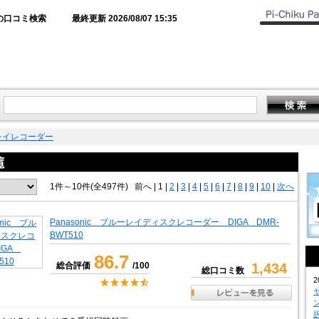
の口コミ検索
最終更新 2026/08/07 15:35
レイレコーダー
1件～10件(全497件)
前へ
|
1 |
2
|
3
|
4
|
5
|
6
|
7
|
8
|
9
|
10
|
次へ
Panasonic ブルーレイディスクレコーダー DIGA DMR-
BWT510
86.7
総合評価
/100
1,434
総口コミ数
2