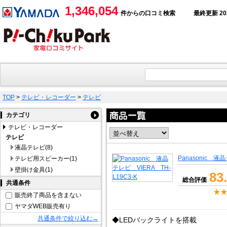
1,346,054
件からの口コミ検索
最終更新 2026
TOP
>
テレビ・レコーダー
>
テレビ
カテゴリ
テレビ・レコーダー
テレビ
液晶テレビ(8)
Panasonic 液晶
テレビ用スピーカー(1)
壁掛け金具(1)
83
総合評価
共通条件
販売終了商品を含まない
ヤマダWEB販売有り
共通条件で絞り込む→
◆LEDバックライトを搭載