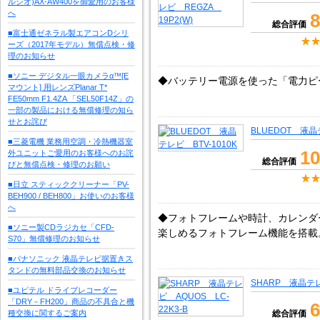
ルシオ)AX-AW400を御愛用のお客様
へ
8
総合評価
■富士通ゼネラル製エアコンDシリ
ーズ（2017年モデル）無償点検・修
理のお知らせ
■ソニー デジタル一眼カメラα™[E
◆バッテリー電源を使った「電力ピ
マウント] 用レンズPlanar T*
FE50mm F1.4ZA 「SEL50F14Z」の
一部の製品における無償修理の知ら
せとお詫び
BLUEDOT 液晶
■三菱電機 業務用空調・冷熱機器室
10
外ユニットご愛用のお客様へのお詫
総合評価
びと無償点検・修理のお願い
■日立 スティッククリーナー「PV-
BEH900 / BEH800」お使いのお客様
へ
◆フォトフレームや時計、カレンダ
■ソニー製CDラジカセ「CFD-
楽しめるフォトフレーム機能を搭載
S70」無償修理のお知らせ
■パナソニック 液晶テレビ据置きス
タンドの無料部品交換のお知らせ
SHARP 液晶テレ
■ユピテル ドライブレコーダー
「DRY－FH200」商品の不具合と機
6
種交換に関するご案内
総合評価