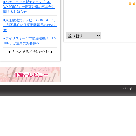
■パナソニック製エアコン「CS-
WX406C2」一部室外機の不具合に
関するお知らせ
■東芝製液晶テレビ「42J8・47J8」
一部不具合の保証期間延長のお知ら
せ
■アイリスオーヤマ製除湿機「EJD-
70N」ご愛用のお客様へ
▼ もっと見る／折りたたむ ▲
Copyrig