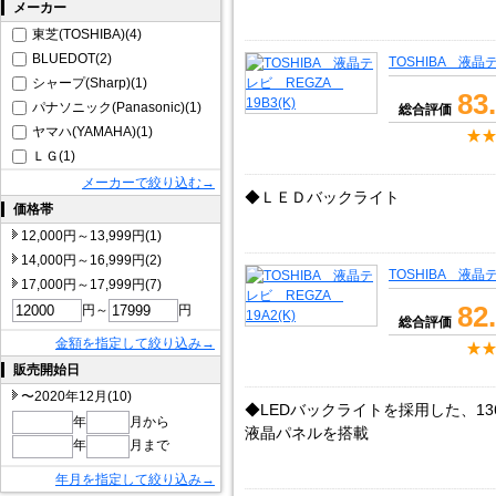
メーカー
東芝(TOSHIBA)(4)
BLUEDOT(2)
TOSHIBA 液晶テ
シャープ(Sharp)(1)
83
パナソニック(Panasonic)(1)
総合評価
ヤマハ(YAMAHA)(1)
ＬＧ(1)
メーカーで絞り込む→
◆ＬＥＤバックライト
価格帯
12,000円～13,999円(1)
14,000円～16,999円(2)
TOSHIBA 液晶テ
17,000円～17,999円(7)
82
円～
円
総合評価
金額を指定して絞り込み→
販売開始日
〜2020年12月(10)
◆LEDバックライトを採用した、136
年
月から
液晶パネルを搭載
年
月まで
年月を指定して絞り込み→