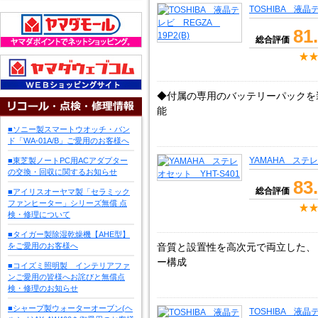
TOSHIBA 液晶テ
81
総合評価
◆付属の専用のバッテリーパックを
能
■ソニー製スマートウオッチ・バン
ド「WA-01A/B」ご愛用のお客様へ
YAMAHA ステレ
■東芝製ノートPC用ACアダプター
の交換・回収に関するお知らせ
83
総合評価
■アイリスオーヤマ製「セラミック
ファンヒーター」シリーズ無償 点
検・修理について
■タイガー製除湿乾燥機【AHE型】
をご愛用のお客様へ
音質と設置性を高次元で両立した、
ー構成
■コイズミ照明製 インテリアファ
ンご愛用の皆様へお詫びと無償点
検・修理のお知らせ
■シャープ製ウォーターオーブン(ヘ
TOSHIBA 液晶テ