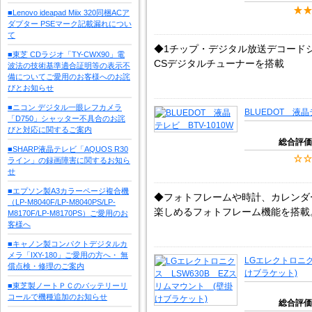
■Lenovo ideapad Miix 320同梱ACア
ダプター PSEマーク記載漏れについ
て
◆1チップ・デジタル放送デコードシ
■東芝 CDラジオ「TY-CWX90」電
CSデジタルチューナーを搭載
波法の技術基準適合証明等の表示不
備についてご愛用のお客様へのお詫
びとお知らせ
■ニコン デジタル一眼レフカメラ
BLUEDOT 液晶
「D750」シャッター不具合のお詫
びと対応に関するご案内
総合評価
■SHARP液晶テレビ「AQUOS R30
ライン」の録画障害に関するお知ら
せ
■エプソン製A3カラーページ複合機
◆フォトフレームや時計、カレンダ
（LP-M8040F/LP-M8040PS/LP-
楽しめるフォトフレーム機能を搭載
M8170F/LP-M8170PS）ご愛用のお
客様へ
■キャノン製コンパクトデジタルカ
メラ「IXY-180」ご愛用の方へ・ 無
LGエレクトロニク
償点検・修理のご案内
けブラケット)
■東芝製ノートＰＣのバッテリーリ
コールで機種追加のお知らせ
総合評価