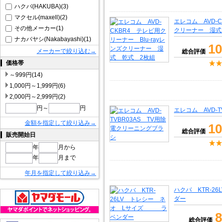
ハクバ(HAKUBA)(3)
マクセル(maxell)(2)
エレコム AVD-C
その他メーカー(1)
クリーナー 湿式
ナカバヤシ(Nakabayashi)(1)
10
メーカーで絞り込む→
総合評価
価格帯
～999円(14)
1,000円～1,999円(6)
2,000円～2,999円(2)
円～
円
エレコム AVD-
金額を指定して絞り込み→
10
総合評価
販売開始日
年
月から
年
月まで
年月を指定して絞り込み→
ハクバ KTR-
ダー
8
総合評価