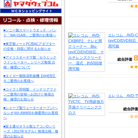
■ソニー製スマートウオッチ・バン
エレコム AVD-C
ド「WA-01A/B」ご愛用のお客様へ
ray/CD/DV
■東芝製ノートPC用ACアダプター
用可能
の交換・回収に関するお知らせ
8
■アイリスオーヤマ製「セラミック
総合評価
ファンヒーター」シリーズ無償 点
検・修理について
■タイガー製除湿乾燥機【AHE型】
をご愛用のお客様へ
■コイズミ照明製 インテリアファ
ンご愛用の皆様へお詫びと無償点
エレコム AVD-
検・修理のお知らせ
■シャープ製ウォーターオーブン(ヘ
総合評価
ルシオ)AX-AW400を御愛用のお客様
へ
■富士通ゼネラル製エアコンDシリ
ーズ（2017年モデル）無償点検・修
理のお知らせ