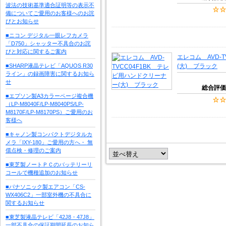
波法の技術基準適合証明等の表示不
備についてご愛用のお客様へのお詫
びとお知らせ
■ニコン デジタル一眼レフカメラ
「D750」シャッター不具合のお詫
びと対応に関するご案内
エレコム AVD-
■SHARP液晶テレビ「AQUOS R30
(大) ブラック
ライン」の録画障害に関するお知ら
せ
総合評価
■エプソン製A3カラーページ複合機
（LP-M8040F/LP-M8040PS/LP-
M8170F/LP-M8170PS）ご愛用のお
客様へ
■キャノン製コンパクトデジタルカ
メラ「IXY-180」ご愛用の方へ・ 無
償点検・修理のご案内
■東芝製ノートＰＣのバッテリーリ
コールで機種追加のお知らせ
■パナソニック製エアコン「CS-
WX406C2」一部室外機の不具合に
関するお知らせ
■東芝製液晶テレビ「42J8・47J8」
一部不具合の保証期間延長のお知ら