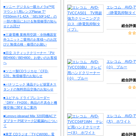
■ソニー デジタル一眼カメラα™[E
エレコム AVD-
マウント] 用レンズPlanar T*
（静電気抑制タイ
FE50mm F1.4ZA 「SEL50F14Z」の
一部の製品における無償修理の知ら
総合評価
せとお詫び
■三菱電機 業務用空調・冷熱機器室
外ユニットご愛用のお客様へのお詫
びと無償点検・修理のお願い
■日立 スティッククリーナー「PV-
BEH900 / BEH800」お使いのお客様
エレコム AVD-
へ
(小) ブルー
■ソニー製CDラジカセ「CFD-
S70」無償修理のお知らせ
総合評価
■パナソニック 液晶テレビ据置きス
タンドの無料部品交換のお知らせ
■ユピテル ドライブレコーダー
「DRY－FH200」商品の不具合と機
種交換に関するご案内
エレコム AVD-
■Lenovo ideapad Miix 320同梱ACア
ダプター PSEマーク記載漏れについ
(大) ホワイト
て
■東芝 CDラジオ「TY-CWX90」電
総合評価