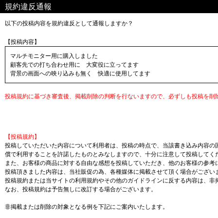
規約違反通報
以下の投稿内容を規約違反として通報しますか？
【投稿内容】
マルチモニター用に購入しました
顧客先での打ち合わせ用に 大変役に立ってます
背景の画面への映り込みも無く 快適に使用してます
投稿規約に基づき審査後、掲載削除の判断を行ないますので、必ずしも投稿を削
【投稿規約】
投稿していただいた内容について利用者は、投稿の時点で、当該書き込み内容の
償で利用することを許諾したものとみなしますので、十分に注意して投稿してく
また、お客様の商品に対する自由な感想を投稿していただき、他のお客様の参考
投稿頂きました内容は、当社販促の為、各種媒体に掲載させて頂く場合がござい
投稿規約または当サイトの利用規約やその他のガイドラインに反する内容は、非
なお、投稿規約は予告無しに改訂する場合がございます。
非掲載または削除の対象となる例を下記にご案内いたします。