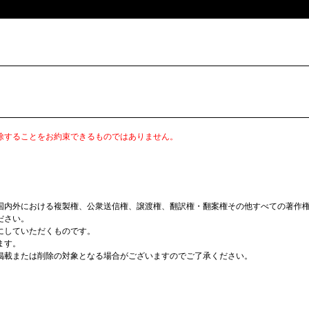
除することをお約束できるものではありません。
国内外における複製権、公衆送信権、譲渡権、翻訳権・翻案権その他すべての著作
ださい。
にしていただくものです。
ます。
掲載または削除の対象となる場合がございますのでご了承ください。