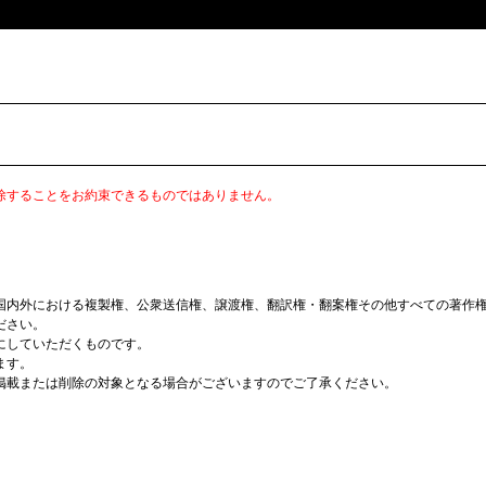
除することをお約束できるものではありません。
国内外における複製権、公衆送信権、譲渡権、翻訳権・翻案権その他すべての著作
ださい。
にしていただくものです。
ます。
掲載または削除の対象となる場合がございますのでご了承ください。