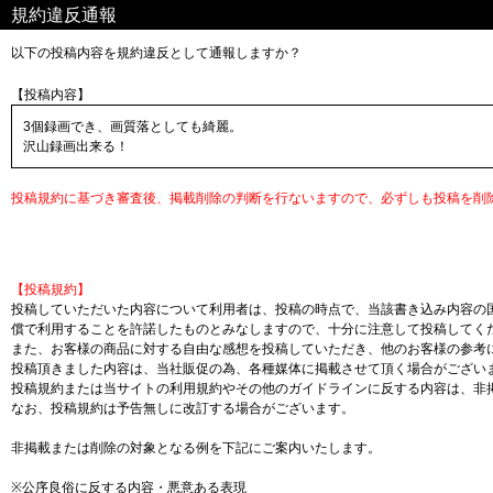
規約違反通報
以下の投稿内容を規約違反として通報しますか？
【投稿内容】
3個録画でき、画質落としても綺麗。
沢山録画出来る！
投稿規約に基づき審査後、掲載削除の判断を行ないますので、必ずしも投稿を削
【投稿規約】
投稿していただいた内容について利用者は、投稿の時点で、当該書き込み内容の
償で利用することを許諾したものとみなしますので、十分に注意して投稿してく
また、お客様の商品に対する自由な感想を投稿していただき、他のお客様の参考
投稿頂きました内容は、当社販促の為、各種媒体に掲載させて頂く場合がござい
投稿規約または当サイトの利用規約やその他のガイドラインに反する内容は、非
なお、投稿規約は予告無しに改訂する場合がございます。
非掲載または削除の対象となる例を下記にご案内いたします。
※公序良俗に反する内容・悪意ある表現