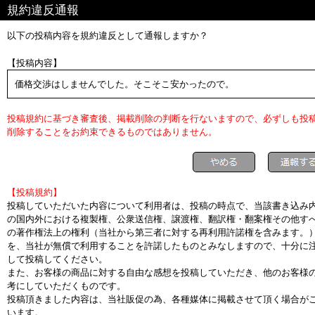
規約違反通報
以下の投稿内容を規約違反として通報しますか？
【投稿内容】
価格交渉はしませんでした。そこそこ安かったので。
投稿規約に基づき審査後、掲載削除の判断を行ないますので、必ずしも投
削除することをお約束できるものではありません。
【投稿規約】
投稿していただいた内容について利用者は、投稿の時点で、当該書き込み
の国内外における複製権、公衆送信権、譲渡権、翻訳権・翻案権その他す
の著作権法上の権利（当社から第三者に対する再利用許諾権を含みます。
を、当社が無償で利用することを許諾したものとみなしますので、十分に
して投稿してください。
また、お客様の商品に対する自由な感想を投稿していただき、他のお客様
考にしていただくものです。
投稿頂きました内容は、当社販促の為、各種媒体に掲載させて頂く場合が
います。