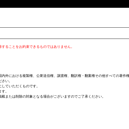
除することをお約束できるものではありません。
国内外における複製権、公衆送信権、譲渡権、翻訳権・翻案権その他すべての著作
ださい。
にしていただくものです。
ます。
掲載または削除の対象となる場合がございますのでご了承ください。