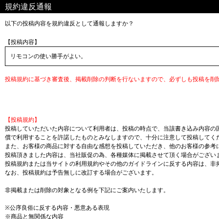
規約違反通報
以下の投稿内容を規約違反として通報しますか？
【投稿内容】
リモコンの使い勝手がよい。
投稿規約に基づき審査後、掲載削除の判断を行ないますので、必ずしも投稿を削
【投稿規約】
投稿していただいた内容について利用者は、投稿の時点で、当該書き込み内容の
償で利用することを許諾したものとみなしますので、十分に注意して投稿してく
また、お客様の商品に対する自由な感想を投稿していただき、他のお客様の参考
投稿頂きました内容は、当社販促の為、各種媒体に掲載させて頂く場合がござい
投稿規約または当サイトの利用規約やその他のガイドラインに反する内容は、非
なお、投稿規約は予告無しに改訂する場合がございます。
非掲載または削除の対象となる例を下記にご案内いたします。
※公序良俗に反する内容・悪意ある表現
※商品と無関係な内容