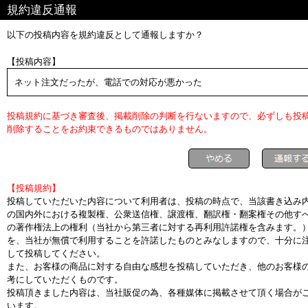
規約違反通報
以下の投稿内容を規約違反として通報しますか？
【投稿内容】
ネット注文だったが、電話での対応が悪かった
投稿規約に基づき審査後、掲載削除の判断を行ないますので、必ずしも投
削除することをお約束できるものではありません。
【投稿規約】
投稿していただいた内容について利用者は、投稿の時点で、当該書き込み
の国内外における複製権、公衆送信権、譲渡権、翻訳権・翻案権その他す
の著作権法上の権利（当社から第三者に対する再利用許諾権を含みます。
を、当社が無償で利用することを許諾したものとみなしますので、十分に
して投稿してください。
また、お客様の商品に対する自由な感想を投稿していただき、他のお客様
考にしていただくものです。
投稿頂きました内容は、当社販促の為、各種媒体に掲載させて頂く場合が
います。