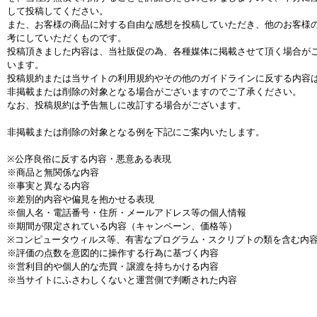
して投稿してください。
また、お客様の商品に対する自由な感想を投稿していただき、他のお客様
考にしていただくものです。
投稿頂きました内容は、当社販促の為、各種媒体に掲載させて頂く場合が
います。
投稿規約または当サイトの利用規約やその他のガイドラインに反する内容
非掲載または削除の対象となる場合がございますのでご了承ください。
なお、投稿規約は予告無しに改訂する場合がございます。
非掲載または削除の対象となる例を下記にご案内いたします。
※公序良俗に反する内容・悪意ある表現
※商品と無関係な内容
※事実と異なる内容
※差別的内容や偏見を抱かせる表現
※個人名・電話番号・住所・メールアドレス等の個人情報
※期間が限定されている内容（キャンペーン、価格等）
※コンピュータウィルス等、有害なプログラム・スクリプトの類を含む内
※評価の点数を意図的に操作する行為に基づく内容
※営利目的や個人的な売買・譲渡を持ちかける内容
※当サイトにふさわしくないと運営側で判断された内容