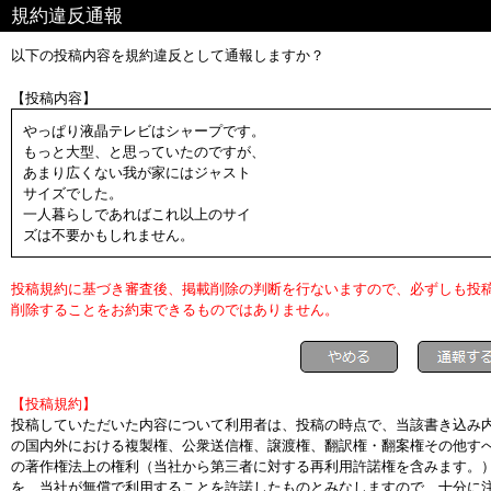
規約違反通報
以下の投稿内容を規約違反として通報しますか？
【投稿内容】
やっぱり液晶テレビはシャープです。
もっと大型、と思っていたのですが、
あまり広くない我が家にはジャスト
サイズでした。
一人暮らしであればこれ以上のサイ
ズは不要かもしれません。
投稿規約に基づき審査後、掲載削除の判断を行ないますので、必ずしも投
削除することをお約束できるものではありません。
【投稿規約】
投稿していただいた内容について利用者は、投稿の時点で、当該書き込み
の国内外における複製権、公衆送信権、譲渡権、翻訳権・翻案権その他す
の著作権法上の権利（当社から第三者に対する再利用許諾権を含みます。
を、当社が無償で利用することを許諾したものとみなしますので、十分に