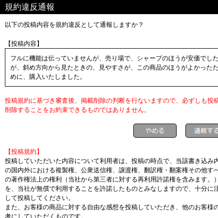
規約違反通報
以下の投稿内容を規約違反として通報しますか？
【投稿内容】
フルに機能は伝っていませんが、売り場で、シャープのほうが安価でし
が、斜め方向から見たときの、見やすさが、この商品のほうがよかった
めに、購入いたしました。
投稿規約に基づき審査後、掲載削除の判断を行ないますので、必ずしも投
削除することをお約束できるものではありません。
【投稿規約】
投稿していただいた内容について利用者は、投稿の時点で、当該書き込み
の国内外における複製権、公衆送信権、譲渡権、翻訳権・翻案権その他す
の著作権法上の権利（当社から第三者に対する再利用許諾権を含みます。
を、当社が無償で利用することを許諾したものとみなしますので、十分に
して投稿してください。
また、お客様の商品に対する自由な感想を投稿していただき、他のお客様
考にしていただくものです。