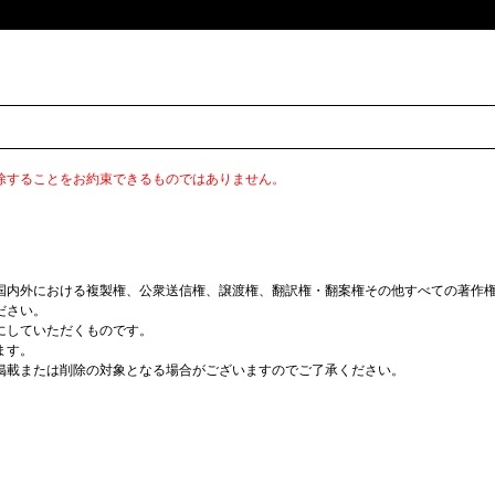
除することをお約束できるものではありません。
国内外における複製権、公衆送信権、譲渡権、翻訳権・翻案権その他すべての著作
ださい。
にしていただくものです。
ます。
掲載または削除の対象となる場合がございますのでご了承ください。