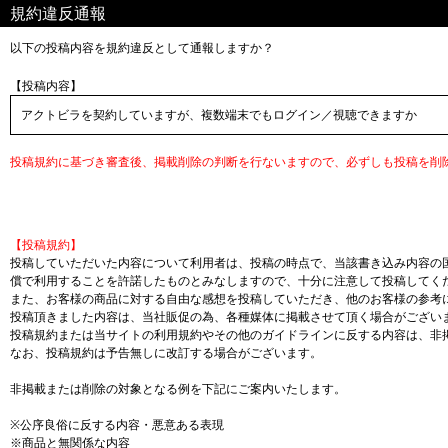
規約違反通報
以下の投稿内容を規約違反として通報しますか？
【投稿内容】
アクトビラを契約していますが、複数端末でもログイン／視聴できますか
投稿規約に基づき審査後、掲載削除の判断を行ないますので、必ずしも投稿を削
【投稿規約】
投稿していただいた内容について利用者は、投稿の時点で、当該書き込み内容の
償で利用することを許諾したものとみなしますので、十分に注意して投稿してく
また、お客様の商品に対する自由な感想を投稿していただき、他のお客様の参考
投稿頂きました内容は、当社販促の為、各種媒体に掲載させて頂く場合がござい
投稿規約または当サイトの利用規約やその他のガイドラインに反する内容は、非
なお、投稿規約は予告無しに改訂する場合がございます。
非掲載または削除の対象となる例を下記にご案内いたします。
※公序良俗に反する内容・悪意ある表現
※商品と無関係な内容